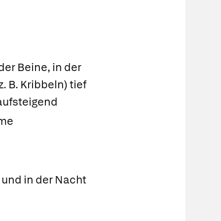
er Beine, in der
B. Kribbeln) tief
aufsteigend
rme
und in der Nacht