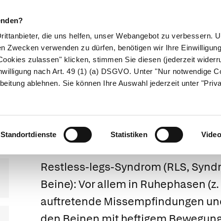
enden?
Drittanbieter, die uns helfen, unser Webangebot zu verbessern.
en Zwecken verwenden zu dürfen, benötigen wir Ihre Einwilligun
ookies zulassen" klicken, stimmen Sie diesen (jederzeit widerru
ikamente
Naturheilkunde
Eltern & Kind
Gesund 
nwilligung nach Art. 49 (1) (a) DSGVO. Unter "Nur notwendige C
beitung ablehnen. Sie können Ihre Auswahl jederzeit unter "Priv
tless-legs-Syn
Standortdienste
Statistiken
Vide
Restless-legs-Syndrom
(RLS, Synd
Beine): Vor allem in Ruhephasen (z.
auftretende Missempfindungen und
den Beinen mit heftigem Bewegung