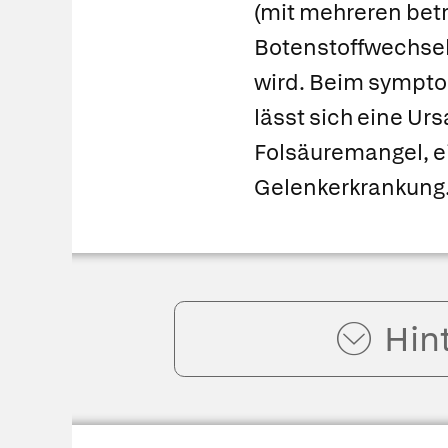
(mit mehreren betr
Botenstoffwechsel
wird. Beim
sympto
lässt sich eine Ur
Folsäuremangel, e
Gelenkerkrankung
Hin