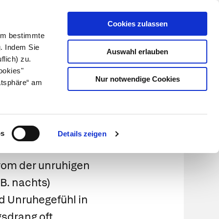
Cookies zulassen
Kundenlogin
Info für Apotheker
 Um bestimmte
g. Indem Sie
Auswahl erlauben
flich) zu.
Suche
leben
Über uns
ookies"
Nur notwendige Cookies
atsphäre“ am
drom
os
Details zeigen
rom der unruhigen
 B. nachts)
 Unruhegefühl in
sdrang oft