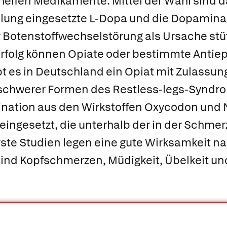
 helfen Medikamente. Mittel der Wahl sind d
ung eingesetzte L-Dopa und die Dopaminag
Botenstoffwechselstörung als Ursache stüt
folg können Opiate oder bestimmte Antiepi
bt es in Deutschland ein Opiat mit Zulassu
 schwerer Formen des Restless-legs-Syndr
ination aus den Wirkstoffen Oxycodon und 
 eingesetzt, die unterhalb der in der Schme
Erste Studien legen eine gute Wirksamkeit n
nd Kopfschmerzen, Müdigkeit, Übelkeit un