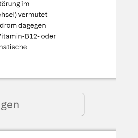
törung im
hsel) vermutet
ndrom dagegen
 Vitamin-B12- oder
matische
igen