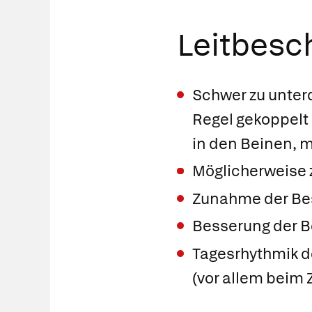
Leitbes
Schwer zu unterd
Regel gekoppelt
in den Beinen, 
Möglicherweise 
Zunahme der Be
Besserung der 
Tagesrhythmik d
(vor allem beim