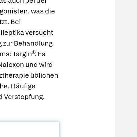
as auch bei der
onisten, was die
zt. Bei
leptika versucht
ng zur Behandlung
oms:
Targin®
. Es
Naloxon und wird
rztherapie üblichen
ahe. Häufige
d Verstopfung.