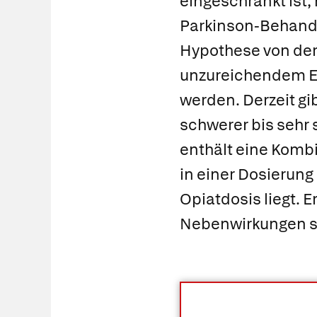
eingeschränkt ist,
Parkinson-Behandl
Hypothese von der 
unzureichendem Er
werden. Derzeit gi
schwerer bis sehr
enthält eine Komb
in einer Dosierung
Opiatdosis liegt. 
Nebenwirkungen si