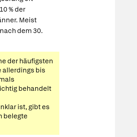
10 % der
änner. Meist
 nach dem 30.
ne der häufigsten
 allerdings bis
emals
richtig behandelt
lar ist, gibt es
h belegte