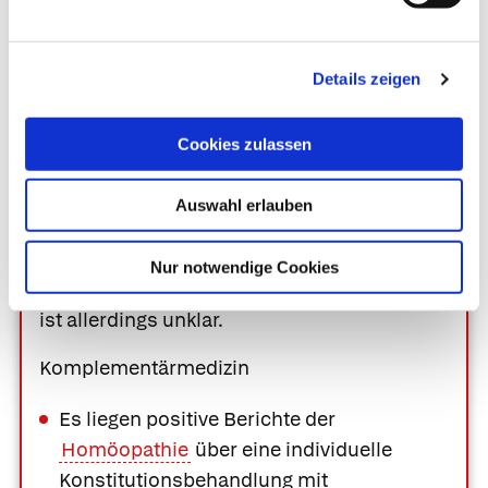
andere Massagen der Beine. Solange der
Patient mit seinen Beschwerden leben kann,
Details zeigen
ist keine Behandlung erforderlich.
Diskutiert wird ein Zusammenhang
Cookies zulassen
zwischen Restless-legs-Syndrom und
Übergewicht, da übergewichtige Menschen
Auswahl erlauben
signifikant häufiger ein Restless-legs-
Syndrom entwickeln als schlanke. Ob eine
Nur notwendige Cookies
Gewichtsabnahme die Beschwerden lindert,
ist allerdings unklar.
Komplementärmedizin
Es liegen positive Berichte der
Homöopathie
über eine individuelle
Konstitutionsbehandlung mit