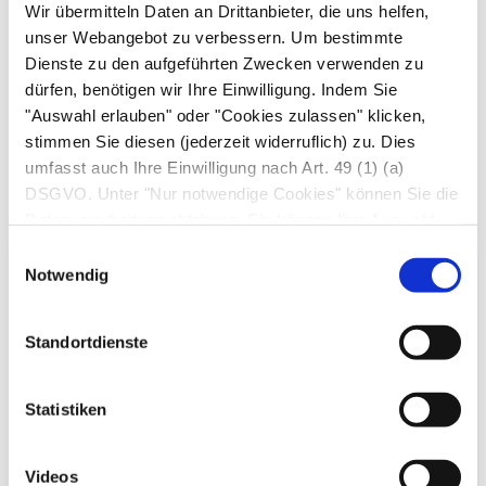
Naloxon und wird in einer Dosierung eingesetzt,
Wir übermitteln Daten an Drittanbieter, die uns helfen,
unser Webangebot zu verbessern. Um bestimmte
die unterhalb der in der Schmerztherapie
Dienste zu den aufgeführten Zwecken verwenden zu
üblichen Opiatdosis liegt. Erste Studien legen
dürfen, benötigen wir Ihre Einwilligung. Indem Sie
eine gute Wirksamkeit nahe. Häufige
"Auswahl erlauben" oder "Cookies zulassen" klicken,
Nebenwirkungen sind Kopfschmerzen,
stimmen Sie diesen (jederzeit widerruflich) zu. Dies
Müdigkeit, Übelkeit und Verstopfung.
umfasst auch Ihre Einwilligung nach Art. 49 (1) (a)
DSGVO. Unter "Nur notwendige Cookies" können Sie die
Datenverarbeitung ablehnen. Sie können Ihre Auswahl
jederzeit unter "Privatsphäre“ am Seitenende ändern.
Einwilligungsauswahl
Notwendig
Ihre Apotheke
empfiehlt
Standortdienste
Nicht wenige Betroffene haben ihre eigenen
Statistiken
„Rezepte“ entwickelt, um die Beschwerden
in Grenzen zu halten, etwa abendliches
Videos
Fahrradfahren, Schwimmen, Bürsten- oder