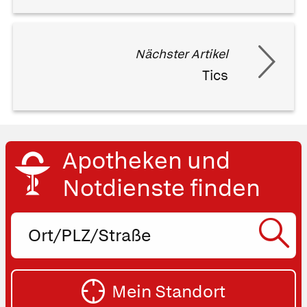
Nächster Artikel
Tics
Apotheken und
Notdienste finden
Ort,
PLZ
oder
SU
Straße
Mein Standort
eingeben: