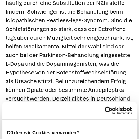
häufig durch eine Substitution der Nährstoffe
lindern. Schwieriger ist die Behandlung beim
idiopathischen Restless-legs-Syndrom. Sind die
Schlafstörungen so stark, dass der Betroffene
tagsüber durch Müdigkeit sehr eingeschränkt ist,
helfen Medikamente. Mittel der Wahl sind das
auch bei der Parkinson-Behandlung eingesetzte
L-Dopa und die Dopaminagonisten, was die
Hypothese von der Botenstoffwechselstörung
als Ursache stützt. Bei unzureichendem Erfolg
können Opiate oder bestimmte Antiepileptika
versucht werden. Derzeit gibt es in Deutschland
ein Opiat mit Zulassung zur Behandlung
schwerer bis sehr schwerer Formen des
Restless-legs-Syndroms:
Targin®
. Es enthält eine
Kombination aus den Wirkstoffen Oxycodon und
Dürfen wir Cookies verwenden?