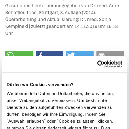
Gesundheit heute, herausgegeben von Dr. med. Arne
Schäffler. Trias, Stuttgart, 3. Auflage (2014).
Überarbeitung und Aktualisierung: Dr. med. Sonja
Kempinski | zuletzt geändert am
14.11.2019
um 16:18
Uhr
Dürfen wir Cookies verwenden?
Wichtiger Hinweis:
Dieser Artikel ist nach
Wir übermitteln Daten an Drittanbieter, die uns helfen,
wissenschaftlichen Standards verfasst
und von
unser Webangebot zu verbessern. Um bestimmte
Mediziner*innen geprüft worden. Die in diesem Artikel
Dienste zu den aufgeführten Zwecken verwenden zu
kommunizierten Informationen können auf keinen Fall
dürfen, benötigen wir Ihre Einwilligung. Indem Sie
die professionelle Beratung in Ihrer Apotheke ersetzen.
"Auswahl erlauben" oder "Cookies zulassen" klicken,
Der Inhalt kann und darf nicht verwendet werden, um
stimmen Sie diesen (jederzeit widerruflich) zu. Dies