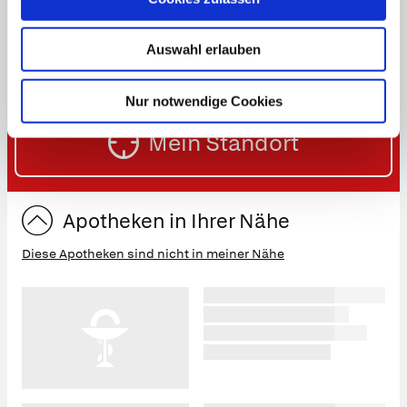
Notdienste finden
Ort,
Auswahl erlauben
PLZ
oder
Nur notwendige Cookies
SU
Straße
Mein Standort
eingeben:
ST
Apotheken in Ihrer Nähe
Diese Apotheken sind nicht in meiner Nähe