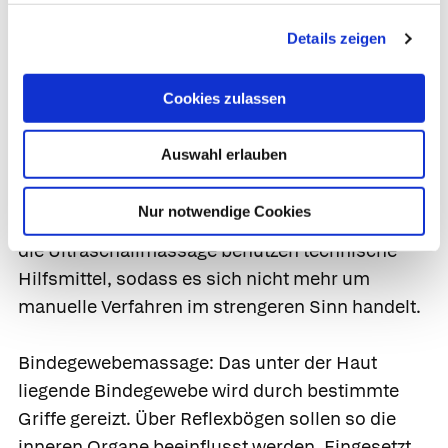
teilweise auch meditative Elemente enthalten,
Details zeigen
wie etwa die Tuina-Massage (eine chinesische
Massageform, die westliche
Cookies zulassen
Behandlungsformen wie
Chiropraktik
,
Akupressur, die
manuelle Therapie
sowie
Auswahl erlauben
diverse Massagemethoden beinhaltet) oder
Shiatsu. Manche neueren Massageverfahren wie
Nur notwendige Cookies
etwa die Unterwasserdruckstrahlmassage oder
die Ultraschallmassage benutzen technische
Hilfsmittel, sodass es sich nicht mehr um
manuelle Verfahren im strengeren Sinn handelt.
Bindegewebemassage:
Das unter der Haut
liegende Bindegewebe wird durch bestimmte
Griffe gereizt. Über Reflexbögen sollen so die
inneren Organe beeinflusst werden. Eingesetzt