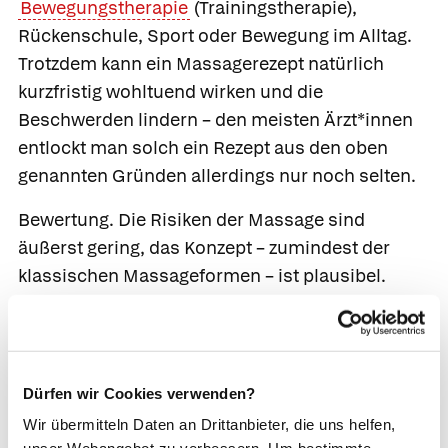
Bewegungstherapie
(Trainingstherapie),
Rückenschule, Sport oder Bewegung im Alltag.
Trotzdem kann ein Massagerezept natürlich
kurzfristig wohltuend wirken und die
Beschwerden lindern – den meisten Ärzt*innen
entlockt man solch ein Rezept aus den oben
genannten Gründen allerdings nur noch selten.
Bewertung.
Die Risiken der Massage sind
äußerst gering, das Konzept – zumindest der
klassischen Massageformen – ist plausibel.
Positive Wirkungen konnten wissenschaftlich
bei
Angstzuständen
,
Depressionen
,
Stress
,
Rückenschmerzen und
Verstopfung
gezeigt
werden.
Dürfen wir Cookies verwenden?
Wir übermitteln Daten an Drittanbieter, die uns helfen,
In Deutschland übernehmen die