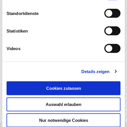
Standortdienste
Statistiken
Vorheriger Artikel
Videos
Von Hausmitteln zu OTC-
Präparaten
Details zeigen
Nächster Artikel
Cookies zulassen
Gesundheit in Reichweite
Auswahl erlauben
bringen
Nur notwendige Cookies