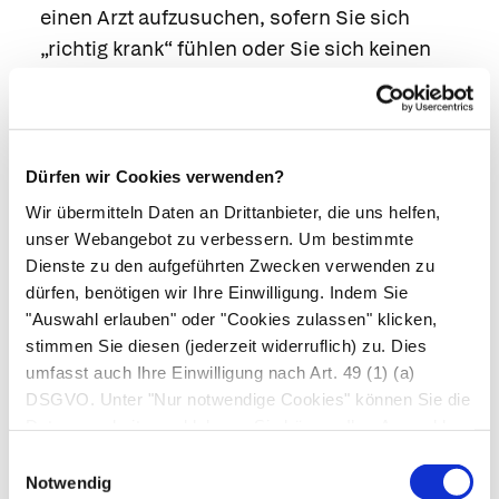
einen Arzt aufzusuchen, sofern Sie sich
„richtig krank“ fühlen oder Sie sich keinen
Reim auf Ihre Beschwerden bzw. die Ihres
Kindes machen können.
Wenn die Eigenbehandlung nicht anschlägt,
wenden Sie sich an einen Arzt.
Dürfen wir Cookies verwenden?
Auch wenn es Ihnen nach einer
Wir übermitteln Daten an Drittanbieter, die uns helfen,
unser Webangebot zu verbessern. Um bestimmte
Eigenbehandlung schlechter anstatt besser
Dienste zu den aufgeführten Zwecken verwenden zu
geht, sollten Sie spätestens am nächsten Tag
dürfen, benötigen wir Ihre Einwilligung. Indem Sie
den Arzt aufsuchen.
"Auswahl erlauben" oder "Cookies zulassen" klicken,
stimmen Sie diesen (jederzeit widerruflich) zu. Dies
Autor*innen
umfasst auch Ihre Einwilligung nach Art. 49 (1) (a)
Dr. med. Herbert Renz-Polster in: Gesundheit heute,
DSGVO. Unter "Nur notwendige Cookies" können Sie die
herausgegeben von Dr. med. Arne Schäffler. Trias,
Datenverarbeitung ablehnen. Sie können Ihre Auswahl
Stuttgart, 3. Auflage (2014). | zuletzt geändert am
jederzeit unter "Privatsphäre“ am Seitenende ändern.
Einwilligungsauswahl
08.07.2020
um 11:23 Uhr
Notwendig