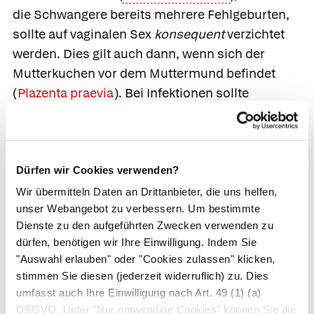
die Schwangere bereits mehrere Fehlgeburten,
sollte auf vaginalen Sex
konsequent
verzichtet
werden. Dies gilt auch dann, wenn sich der
Mutterkuchen vor dem Muttermund befindet
(
Plazenta praevia
). Bei Infektionen sollte
ebenfalls auf Geschlechtsverkehr verzichtet
werden.
Gegen Ende der Schwangerschaft kann das
Dürfen wir Cookies verwenden?
Zusammenziehen der Gebärmutter beim
Wir übermitteln Daten an Drittanbieter, die uns helfen,
Orgasmus Wehen auslösen. Hinzu kommt, dass
unser Webangebot zu verbessern. Um bestimmte
Sperma das Gewebehormon
Prostaglandin
Dienste zu den aufgeführten Zwecken verwenden zu
enthält, das den festen Muttermund weich
dürfen, benötigen wir Ihre Einwilligung. Indem Sie
"Auswahl erlauben" oder "Cookies zulassen" klicken,
macht und damit die Geburt einleiten könnte.
stimmen Sie diesen (jederzeit widerruflich) zu. Dies
Deshalb sollten Schwangere bei vorzeitigen
umfasst auch Ihre Einwilligung nach Art. 49 (1) (a)
Wehen auf Sex verzichten.
DSGVO. Unter "Nur notwendige Cookies" können Sie die