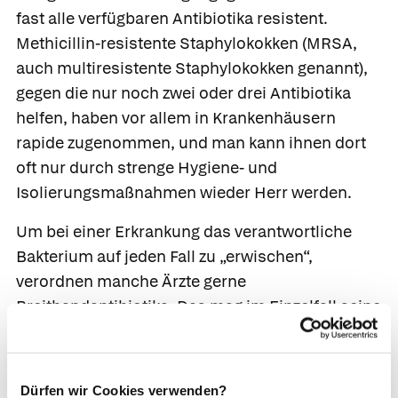
fast alle verfügbaren Antibiotika resistent.
Methicillin-resistente Staphylokokken
(MRSA,
auch multiresistente Staphylokokken genannt),
gegen die nur noch zwei oder drei Antibiotika
helfen, haben vor allem in Krankenhäusern
rapide zugenommen, und man kann ihnen dort
oft nur durch strenge Hygiene- und
Isolierungsmaßnahmen wieder Herr werden.
Um bei einer Erkrankung das verantwortliche
Bakterium auf jeden Fall zu „erwischen“,
verordnen manche Ärzte gerne
Breitbandantibiotika. Das mag im Einzelfall seine
Berechtigung haben, ist jedoch auf breiter Front
der falsche Weg: Nach Möglichkeit sollten
Engspektrumantibiotika eingesetzt werden, am
Dürfen wir Cookies verwenden?