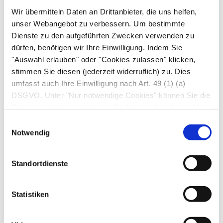
besten nach
Antibiogramm
. Die ungezielte
Wir übermitteln Daten an Drittanbieter, die uns helfen,
Anwendung von Breitbandantibiotika fördert die
unser Webangebot zu verbessern. Um bestimmte
weitere Ausbreitung von Resistenzen. Bei
Dienste zu den aufgeführten Zwecken verwenden zu
gleicher Wirksamkeit sollten ältere Antibiotika
dürfen, benötigen wir Ihre Einwilligung. Indem Sie
gegenüber neueren bevorzugt werden, um
"Auswahl erlauben" oder "Cookies zulassen" klicken,
stimmen Sie diesen (jederzeit widerruflich) zu. Dies
letztere nicht „zu verschleißen“ – zudem ist das
umfasst auch Ihre Einwilligung nach Art. 49 (1) (a)
neueste (und teuerste) Präparat längst nicht
DSGVO. Unter "Nur notwendige Cookies" können Sie die
immer das beste und schon gar nicht das
Datenverarbeitung ablehnen. Sie können Ihre Auswahl
nebenwirkungsärmste, denn
jederzeit unter "Privatsphäre“ am Seitenende ändern.
Einwilligungsauswahl
Engspektrumantibiotika ziehen die
Notwendig
physiologische Bakterienflora weniger in
Mitleidenschaft und ältere Antibiotika sind vom
Standortdienste
Nebenwirkungsprofil meist gut bekannt.
Autor*innen
Statistiken
Dr. med. Nicole Menche, Dr. med. Arne Schäffler in:
Gesundheit heute, herausgegeben von Dr. med. Arne