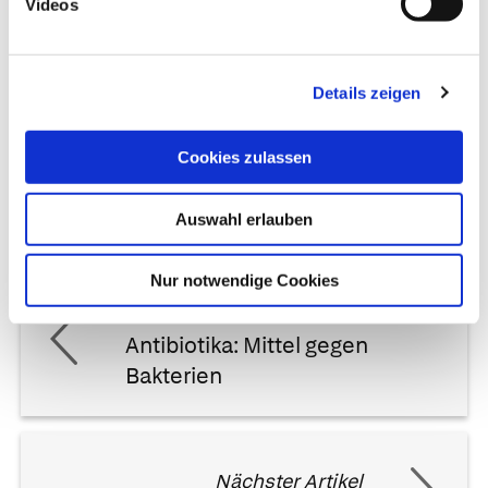
Videos
Schäffler. Trias, Stuttgart, 3. Auflage (2014).
Überarbeitung und Aktualisierung: Dr. med. Sonja
Kempinski | zuletzt geändert am
27.02.2020
um 13:10
Details zeigen
Uhr
Cookies zulassen
Auswahl erlauben
Nur notwendige Cookies
Vorheriger Artikel
Antibiotika: Mittel gegen
Bakterien
Nächster Artikel