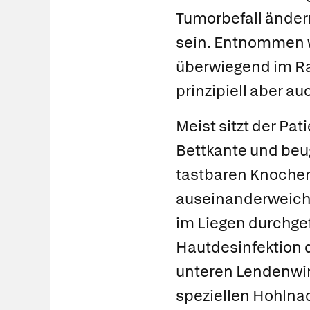
Tumorbefall änder
sein. Entnommen w
überwiegend im Ra
prinzipiell aber a
Meist sitzt der Pat
Bettkante und beug
tastbaren Knochen
auseinanderweiche
im Liegen durchge
Hautdesinfektion d
unteren Lendenwir
speziellen Hohlna