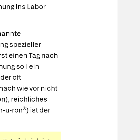
hung ins Labor
enannte
g spezieller
erst einen Tag nach
ung soll ein
der oft
nach wie vor nicht
n), reichliches
n-u-ron®
) ist der