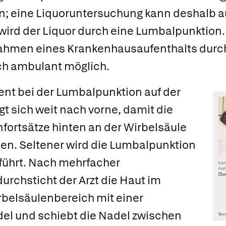
n; eine
Liquoruntersuchung
kann deshalb a
ird der Liquor durch eine
Lumbalpunktion.
hmen eines Krankenhausaufenthalts durchge
uch ambulant möglich.
ient bei der Lumbalpunktion auf der
t sich weit nach vorne, damit die
fortsätze hinten an der Wirbelsäule
n. Seltener wird die Lumbalpunktion
führt. Nach mehrfacher
urchsticht der Arzt die Haut im
belsäulenbereich mit einer
del und schiebt die Nadel zwischen