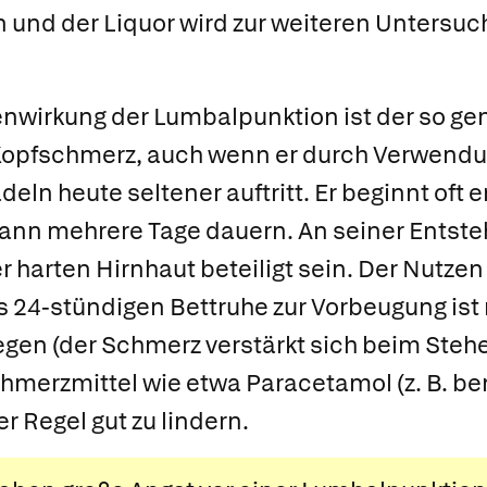
 und der Liquor wird zur weiteren Untersuc
enwirkung der Lumbalpunktion ist der so g
Kopfschmerz,
auch wenn er durch Verwendun
ln heute seltener auftritt. Er beginnt oft 
ann mehrere Tage dauern. An seiner Entsteh
r harten Hirnhaut beteiligt sein. Der Nutzen 
 24-stündigen Bettruhe zur Vorbeugung ist 
egen (der Schmerz verstärkt sich beim Stehe
chmerzmittel wie etwa Paracetamol (z. B.
be
r Regel gut zu lindern.