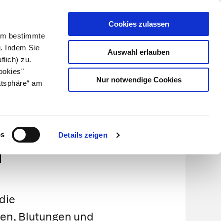
Cookies zulassen
Kundenlogin
Info für Apotheker
 Um bestimmte
g. Indem Sie
Auswahl erlauben
flich) zu.
Suche
leben
Über uns
ookies"
Nur notwendige Cookies
atsphäre“ am
 und
os
Details zeigen
n
die
en, Blutungen und