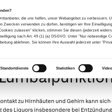
enden?
Drittanbieter, die uns helfen, unser Webangebot zu verbessern.
en Zwecken verwenden zu dürfen, benötigen wir Ihre Einwilligun
ookies zulassen" klicken, stimmen Sie diesen (jederzeit widerru
ikamente
Naturheilkunde
Eltern & Kind
Gesund 
nwilligung nach Art. 49 (1) (a) DSGVO. Unter "Nur notwendige C
beitung ablehnen. Sie können Ihre Auswahl jederzeit unter "Priv
uoruntersuchung
Standortdienste
Statistiken
Vide
Lumbalpunktio
ontakt zu Hirnhäuten und Gehirn kann sich 
des Liquors insbesondere bei Entzündung