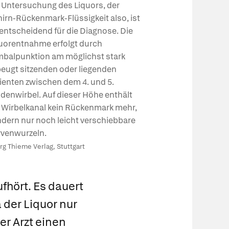
 Untersuchung des Liquors, der
irn-Rückenmark-Flüssigkeit also, ist
 entscheidend für die Diagnose. Die
uorentnahme erfolgt durch
balpunktion am möglichst stark
eugt sitzenden oder liegenden
ienten zwischen dem 4. und 5.
denwirbel. Auf dieser Höhe enthält
 Wirbelkanal kein Rückenmark mehr,
dern nur noch leicht verschiebbare
venwurzeln.
g Thieme Verlag, Stuttgart
fhört. Es dauert
 der Liquor nur
er Arzt einen