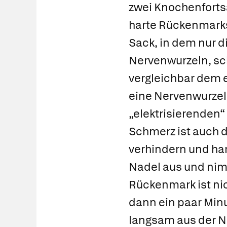
zwei Knochenfortsä
harte Rückenmarksh
Sack, in dem nur d
Nervenwurzeln, sc
vergleichbar dem 
eine Nervenwurzel
„elektrisierenden
Schmerz ist auch d
verhindern und ha
Nadel aus und nim
Rückenmark ist nic
dann ein paar Minu
langsam aus der Na