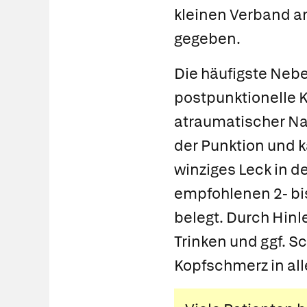
kleinen Verband an
gegeben.
Die häufigste Neb
postpunktionelle 
atraumatischer Nade
der Punktion und k
winziges Leck in de
empfohlenen 2- bis
belegt. Durch Hinl
Trinken und ggf. S
Kopfschmerz in alle