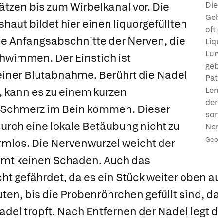
tzen bis zum Wirbelkanal vor. Die
Die
Geh
aut bildet hier einen liquorgefüllten
oft
ie Anfangsabschnitte der Nerven, die
Liq
Lum
hwimmen. Der Einstich ist
geb
einer Blutabnahme. Berührt die Nadel
Pat
, kann es zu einem kurzen
Len
der
“ Schmerz im Bein kommen. Dieser
son
urch eine lokale Betäubung nicht zu
Ner
Geor
rmlos. Die Nervenwurzel weicht der
mt keinen Schaden. Auch das
ht gefährdet, da es ein Stück weiter oben au
ten, bis die Probenröhrchen gefüllt sind, da
del tropft. Nach Entfernen der Nadel legt d