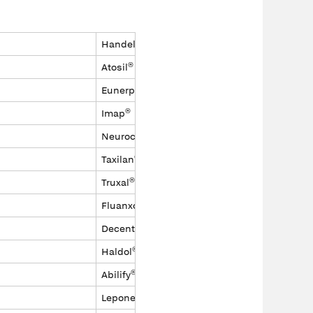
Handelsname
Atosil®
Eunerpan®
Imap®
Neurocil®
Taxilan®
Truxal®
Fluanxol®
Decentan®
Haldol®
Abilify®
Leponex®