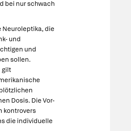
d bei nur schwach
Neuroleptika, die
nk- und
ächtigen und
en sollen.
gilt
amerikanische
plötzlichen
en Dosis. Die Vor-
 kontrovers
s die individuelle