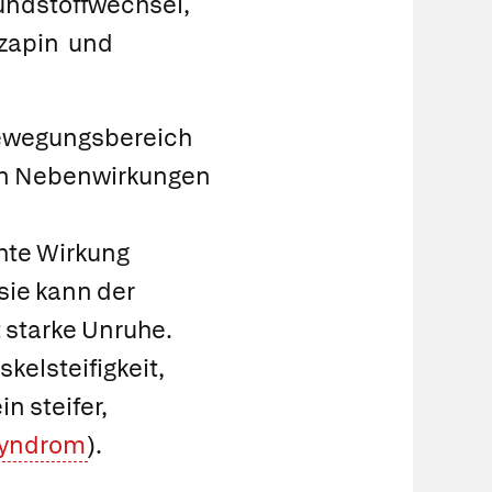
undstoffwechsel,
zapin
und
 Bewegungsbereich
en Nebenwirkungen
hte Wirkung
sie
kann der
t starke Unruhe.
elsteifigkeit,
n steifer,
Syndrom
).