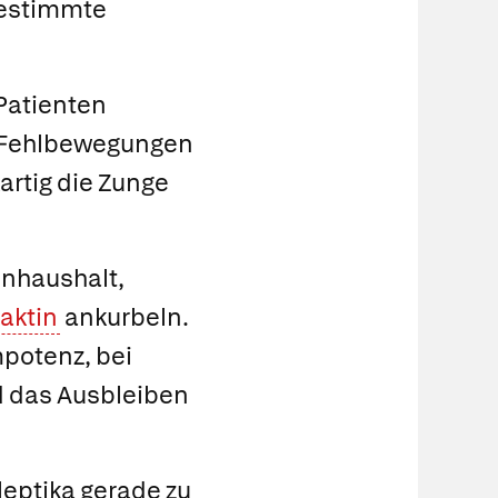
bestimmte
Patienten
 Fehlbewegungen
kartig die Zunge
onhaushalt,
laktin
ankurbeln.
mpotenz, bei
d das Ausbleiben
leptika gerade zu