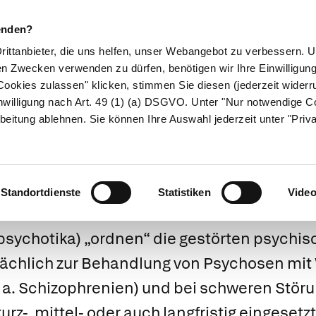
enden?
Drittanbieter, die uns helfen, unser Webangebot zu verbessern.
en Zwecken verwenden zu dürfen, benötigen wir Ihre Einwilligun
ookies zulassen" klicken, stimmen Sie diesen (jederzeit widerru
ikamente
Naturheilkunde
Eltern & Kind
Gesund 
nwilligung nach Art. 49 (1) (a) DSGVO. Unter "Nur notwendige C
beitung ablehnen. Sie können Ihre Auswahl jederzeit unter "Priv
Neuroleptika
Standortdienste
Statistiken
Vide
psychotika) „ordnen“ die gestörten psychis
ächlich zur Behandlung von Psychosen mi
v. a. Schizophrenien) und bei schweren Stö
rz-, mittel- oder auch langfristig eingesetzt