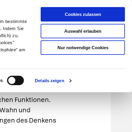
Cookies zulassen
Kundenlogin
Info für Apotheker
 Um bestimmte
g. Indem Sie
Auswahl erlauben
flich) zu.
Suche
leben
Über uns
ookies"
Nur notwendige Cookies
atsphäre“ am
os
Details zeigen
chen Funktionen.
t Wahn und
rungen des Denkens
.