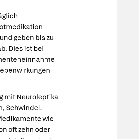
äglich
potmedikation
 und geben bis zu
b. Dies ist bei
kamenteneinnahme
 Nebenwirkungen
 mit Neuroleptika
n, Schwindel,
 Medikamente wie
n oft zehn oder