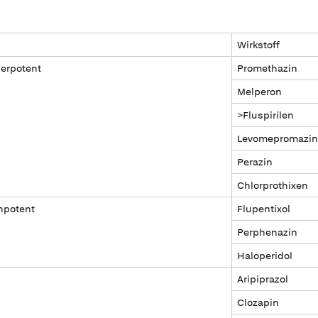
Wirkstoff
derpotent
Promethazin
Melperon
>Fluspirilen
Levomepromazin
Perazin
Chlorprothixen
hpotent
Flupentixol
Perphenazin
Haloperidol
Aripiprazol
Clozapin