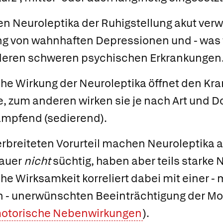
n Neuroleptika der Ruhigstellung akut verwi
g von wahnhaften Depressionen und - was 
anderen schweren psychischen Erkrankungen
he Wirkung der Neuroleptika öffnet den Kra
, zum anderen wirken sie je nach Art und D
mpfend (sedierend).
rbreiteten Vorurteil machen Neuroleptika a
auer
nicht
süchtig, haben aber teils starke
he Wirksamkeit korreliert dabei mit einer -
n - unerwünschten Beeinträchtigung der Mo
motorische Nebenwirkungen
).