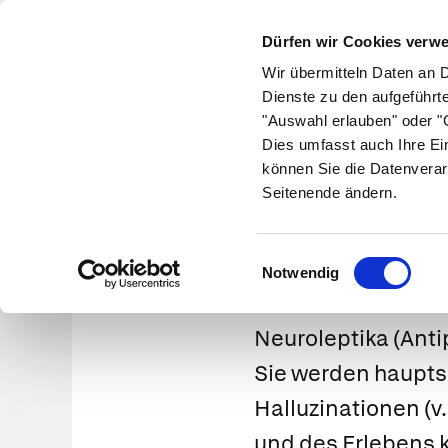
Dürfen wir Cookies verw
Wir übermitteln Daten an 
Dienste zu den aufgeführt
"Auswahl erlauben" oder "C
Krankheiten
Symptome
Therapie
Med
Dies umfasst auch Ihre Ei
können Sie die Datenverar
Seitenende ändern.
Einwilligungsauswahl
Notwendig
Neuroleptika
(Anti
Sie werden haupts
Halluzinationen (
und des Erlebens ku