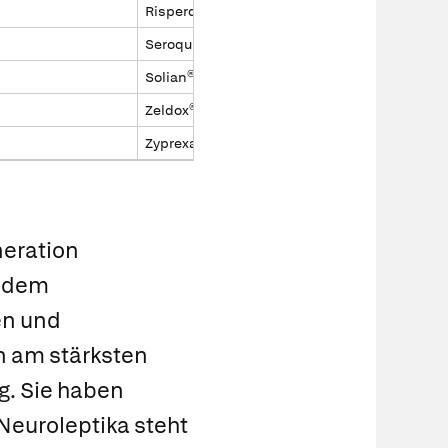
Risperdal®
Seroquel®
Solian®
Zeldox®
Zyprexa®
neration
d dem
en und
n am stärksten
g. Sie haben
Neuroleptika steht