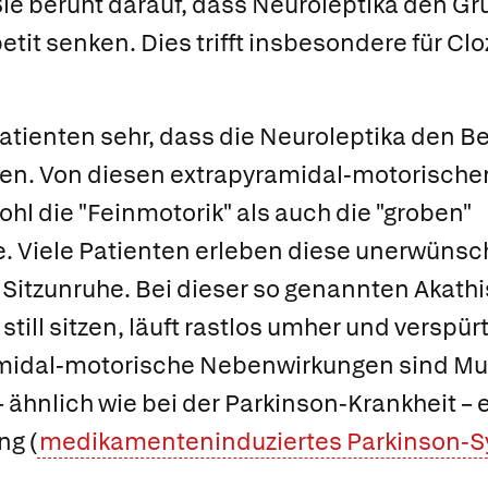
ie beruht darauf, dass Neuroleptika den Gr
etit senken. Dies trifft insbesondere für
Clo
 Patienten sehr, dass die Neuroleptika den
en. Von diesen
extrapyramidal-motorisch
ohl die "Feinmotorik" als auch die "groben"
 Viele Patienten erleben diese unerwünsc
 Sitzunruhe. Bei dieser so genannten
Akathi
still sitzen, läuft rastlos umher und verspür
midal-motorische Nebenwirkungen sind Musk
ähnlich wie bei der Parkinson-Krankheit – ei
ng (
medikamenteninduziertes Parkinson-