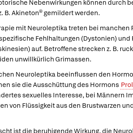
otorische Nebenwirkungen können durch 
. B.
Akineton®
gemildert werden.
rapie mit Neuroleptika treten bei manchen 
 spezifische Fehlhaltungen
(
Dystonien
) und
skinesien
) auf. Betroffene strecken z. B. ruc
iden unwillkürlich Grimassen.
ischen Neuroleptika beeinflussen den Horm
nen sie die Ausschüttung des Hormons
Pro
dertes sexuelles Interesse, bei Männern I
ten von Flüssigkeit aus den Brustwarzen un
cht ist die beruhigende Wirkung, die Neuro