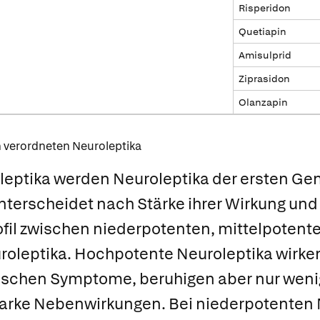
Risperidon
Quetiapin
Amisulprid
Ziprasidon
Olanzapin
n verordneten Neuroleptika
leptika
werden Neuroleptika der ersten Ge
nterscheidet nach Stärke ihrer Wirkung un
il zwischen niederpotenten, mittelpotent
roleptika.
Hochpotente Neuroleptika wirke
ischen Symptome, beruhigen aber nur weni
tarke Nebenwirkungen. Bei
niederpotenten 