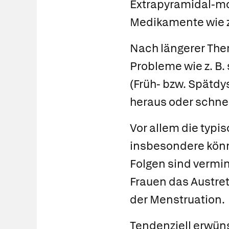
Extrapyramidal-m
Medikamente wie z
Nach längerer The
Probleme wie z. B.
(
Früh-
bzw.
Spätdy
heraus oder schne
Vor allem die typ
insbesondere kön
Folgen sind vermin
Frauen das Austre
der Menstruation.
Tendenziell erwüns