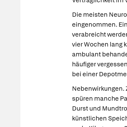
Verträglichkeit im
Die meisten Neurol
eingenommen. Eini
verabreicht werden
vier Wochen lang ko
ambulant behandel
häufiger vergesse
bei einer Depotme
Nebenwirkungen.
spüren manche Pat
Durst und Mundtro
künstlichen Speic