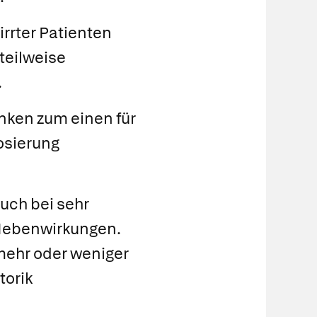
rrter Patienten
teilweise
.
nken zum einen für
osierung
uch bei sehr
 Nebenwirkungen.
 mehr oder weniger
torik