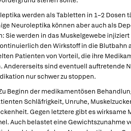
 Vordergrund stehen sollte.
eptika werden als Tabletten in 1–2 Dosen t
ge Neuroleptika können aber auch als De
: Sie werden in das Muskelgewebe injiziert
ntinuierlich den Wirkstoff in die Blutbahn a
ten Patienten von Vorteil, die ihre Medi
n. Andererseits sind eventuell auftretende
dikation nur schwer zu stoppen.
Zu Beginn der medikamentösen Behandlung
ienten Schläfrigkeit, Unruhe, Muskelzucke
ckenheit. Gegen letztere gibt es wirksame
hel. Auch belastet eine Gewichtszunahme vo