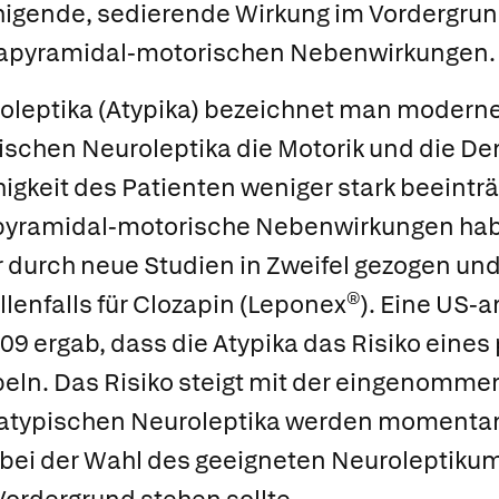
higende, sedierende Wirkung im Vordergrun
rapyramidal-motorischen Nebenwirkungen.
oleptika
(Atypika) bezeichnet man moderne 
pischen Neuroleptika die Motorik und die De
keit des Patienten weniger stark beeintr
pyramidal-motorische Nebenwirkungen hab
r durch neue Studien in Zweifel gezogen und 
lenfalls für
Clozapin
(
Leponex®
). Eine US-
09 ergab, dass die Atypika das Risiko eines 
ln. Das Risiko steigt mit der eingenommen
 atypischen Neuroleptika werden momentan
s bei der Wahl des geeigneten Neuroleptikum