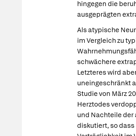
hingegen die beru
ausgeprägten ext
Als
atypische Neur
im Vergleich zu ty
Wahrnehmungsfähig
schwächere extra
Letzteres wird abe
uneingeschränkt al
Studie von März 20
Herztodes verdoppe
und Nachteile der
diskutiert, so das