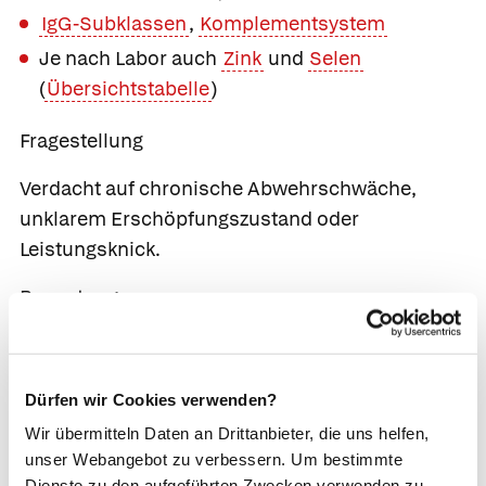
IgG-Subklassen
,
Komplementsystem
Je nach Labor auch
Zink
und
Selen
(
Übersichtstabelle
)
Fragestellung
Verdacht auf chronische Abwehrschwäche,
unklarem Erschöpfungszustand oder
Leistungsknick.
Bewertung
Laborchemische Untersuchungen zur
Beurteilung der
Immunabwehr
können
Dürfen wir Cookies verwenden?
durchaus sinnvoll sein, allerdings kaum jemals
bei Befindlichkeitsstörungen oder häufigem
Wir übermitteln Daten an Drittanbieter, die uns helfen,
unser Webangebot zu verbessern. Um bestimmte
Auftreten gewöhnlicher Infekte. Zudem sollte in
Dienste zu den aufgeführten Zwecken verwenden zu