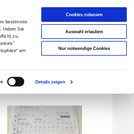
Cookies zulassen
Kundenlogin
Info für Apotheker
 Um bestimmte
g. Indem Sie
Auswahl erlauben
flich) zu.
Suche
leben
Über uns
ookies"
Nur notwendige Cookies
atsphäre“ am
os
Details zeigen