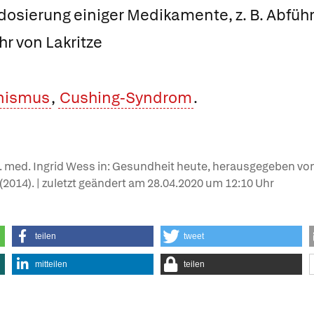
sierung einiger Medikamente, z. B. Abführm
hr von Lakritze
nismus
,
Cushing-Syndrom
.
r. med. Ingrid Wess in: Gesundheit heute, herausgegeben von
e (2014). | zuletzt geändert am
28.04.2020
um 12:10 Uhr
teilen
tweet
mitteilen
teilen