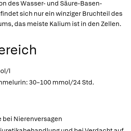
ion des Wasser- und Säure-Basen-
findet sich nur ein winziger Bruchteil des
s, das meiste Kalium ist in den Zellen.
ereich
ol/l
melurin: 30–100 mmol/24 Std.
e bei Nierenversagen
Diuretikabehandlung und bei Verdacht auf