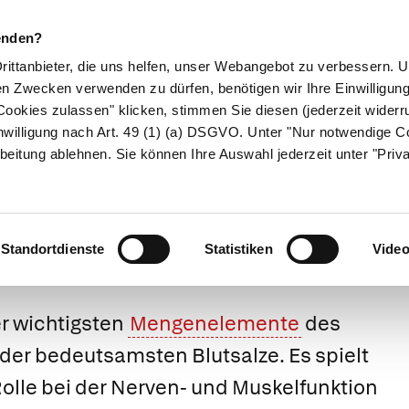
enden?
Drittanbieter, die uns helfen, unser Webangebot zu verbessern.
en Zwecken verwenden zu dürfen, benötigen wir Ihre Einwilligun
ookies zulassen" klicken, stimmen Sie diesen (jederzeit widerru
ikamente
Naturheilkunde
Eltern & Kind
Gesund 
nwilligung nach Art. 49 (1) (a) DSGVO. Unter "Nur notwendige C
beitung ablehnen. Sie können Ihre Auswahl jederzeit unter "Priv
Calium (Kalium)
Standortdienste
Statistiken
Vide
er wichtigsten
Mengenelemente
des
der bedeutsamsten Blutsalze. Es spielt
olle bei der Nerven- und Muskelfunktion