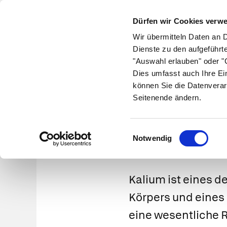
Dürfen wir Cookies verw
Wir übermitteln Daten an 
Dienste zu den aufgeführt
"Auswahl erlauben" oder "C
Krankheiten
Symptome
Therapie
Med
Dies umfasst auch Ihre Ei
können Sie die Datenverar
Seitenende ändern.
Einwilligungsauswahl
Notwendig
Kalium ist eines d
Körpers und eines 
eine wesentliche R