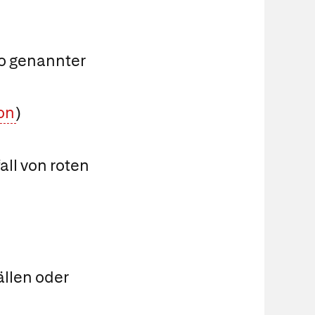
o genannter
on
)
ll von roten
llen oder