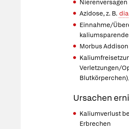
Nierenversagen
Azidose, z. B.
dia
Einnahme/Überdo
kaliumsparendes
Morbus Addison
Kaliumfreisetzun
Verletzungen/Op
Blutkörperchen)
Ursachen erni
Kaliumverlust b
Erbrechen