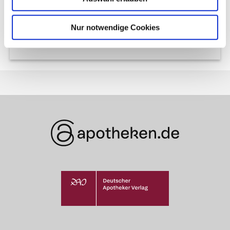
Nächster Artikel
Kinderlähmung-Impfung
Nur notwendige Cookies
(Polio)