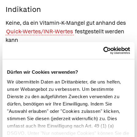
Indikation
Keine, da ein Vitamin-K-Mangel gut anhand des
Quick-Wertes/INR-Wertes
festgestellt werden
kann
Ursachen erniedrigter Werte
Verdauungsstörungen mit verminderter
Dürfen wir Cookies verwenden?
Aufnahme von Vitamin K aus dem Darm,
Wir übermitteln Daten an Drittanbieter, die uns helfen,
Gallengangsverschluss
unser Webangebot zu verbessern. Um bestimmte
Änderung der Darmflora durch langfristige
Dienste zu den aufgeführten Zwecken verwenden zu
Einnahme von Antibiotika
dürfen, benötigen wir Ihre Einwilligung. Indem Sie
"Auswahl erlauben" oder "Cookies zulassen" klicken,
Gewünscht bei der Behandlung mit
stimmen Sie diesen (jederzeit widerruflich) zu. Dies
Cumarinen zur langfristigen
umfasst auch Ihre Einwilligung nach Art. 49 (1) (a)
Gerinnungshemmung, z.B.
Marcumar®
DSGVO. Unter "Nur notwendige Cookies" können Sie die