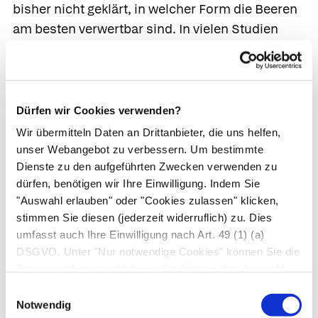
bisher nicht geklärt, in welcher Form die Beeren
am besten verwertbar sind. In vielen Studien
tranken die Proband*innen Saft. Doch auch
Nahrungsergänzungsmittel mit Aronia sind
beliebt. Die Zusammensetzung der
Nahrungsergänzungsmittel ist aber nicht
Dürfen wir Cookies verwenden?
gesetzlich geregelt. Wie viele Anthocyane im
Wir übermitteln Daten an Drittanbieter, die uns helfen,
fertigen Produkt enthalten sind, ist daher für
unser Webangebot zu verbessern. Um bestimmte
Verbraucher*innen nicht zu erkennen. Bis diese
Dienste zu den aufgeführten Zwecken verwenden zu
dürfen, benötigen wir Ihre Einwilligung. Indem Sie
Fragen geklärt sind, gilt:
"Auswahl erlauben" oder "Cookies zulassen" klicken,
Gesundheitsversprechen wie der Schutz vor
stimmen Sie diesen (jederzeit widerruflich) zu. Dies
Krebs oder Herzkrankheiten, sind nicht erlaubt.
umfasst auch Ihre Einwilligung nach Art. 49 (1) (a)
DSGVO. Unter "Nur notwendige Cookies" können Sie die
Oft sind auf den Verpackungen trotzdem
Datenverarbeitung ablehnen. Sie können Ihre Auswahl
Gesundheitsversprechen angegeben. Doch
jederzeit unter "Privatsphäre“ am Seitenende ändern.
Einwilligungsauswahl
Vorsicht: Die Aussagen beziehen sich meistens
Notwendig