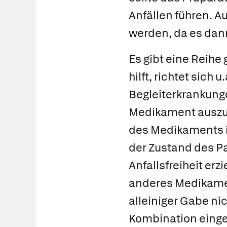
Anfällen führen. A
werden, da es dann
Es gibt eine Reihe
hilft, richtet sich 
Begleiterkrankunge
Medikament ausz
des Medikaments im
der Zustand des P
Anfallsfreiheit erz
anderes Medikame
alleiniger Gabe ni
Kombination einge