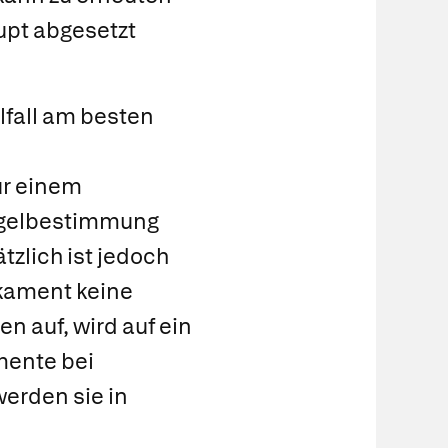
rupt abgesetzt
lfall am besten
ur einem
gelbestimmung
tzlich ist jedoch
kament keine
n auf, wird auf ein
mente bei
werden sie in