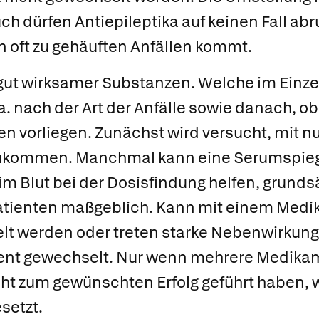
uch dürfen Antiepileptika auf keinen Fall ab
 oft zu gehäuften Anfällen kommt.
 gut wirksamer Substanzen. Welche im Einze
u.a. nach der Art der Anfälle sowie danach, ob
n vorliegen. Zunächst wird versucht, mit n
ukommen. Manchmal kann eine Serumspie
 Blut bei der Dosisfindung helfen, grundsä
atienten maßgeblich. Kann mit einem Medi
ielt werden oder treten starke Nebenwirkunge
nt gewechselt. Nur wenn mehrere Medika
cht zum gewünschten Erfolg geführt haben, 
setzt.