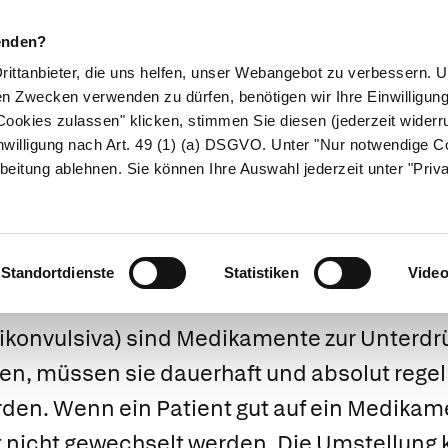
enden?
Drittanbieter, die uns helfen, unser Webangebot zu verbessern.
en Zwecken verwenden zu dürfen, benötigen wir Ihre Einwilligun
ookies zulassen" klicken, stimmen Sie diesen (jederzeit widerru
ikamente
Naturheilkunde
Eltern & Kind
Gesund 
nwilligung nach Art. 49 (1) (a) DSGVO. Unter "Nur notwendige C
beitung ablehnen. Sie können Ihre Auswahl jederzeit unter "Priv
Antiepileptika
Standortdienste
Statistiken
Vide
ikonvulsiva) sind Medikamente zur Unterdr
ken, müssen sie dauerhaft und absolut rege
n. Wenn ein Patient gut auf ein Medikament
t nicht gewechselt werden. Die Umstellung