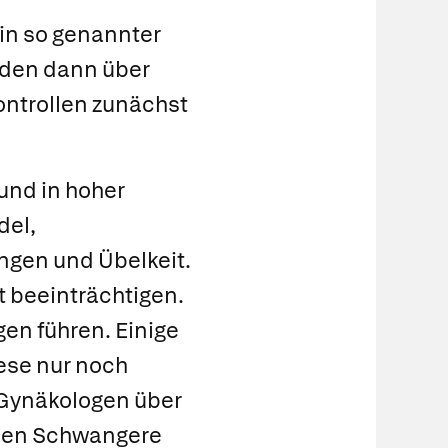
ein so genannter
den dann über
ntrollen zunächst
und in hoher
del,
gen und Übelkeit.
t beeinträchtigen.
en führen. Einige
iese nur noch
n Gynäkologen über
hmen Schwangere