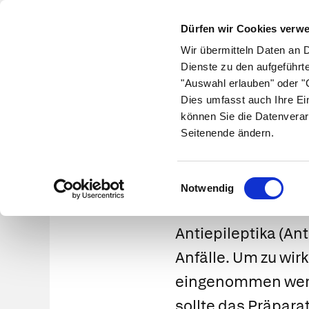
Dürfen wir Cookies verw
Wir übermitteln Daten an 
Dienste zu den aufgeführt
"Auswahl erlauben" oder "C
Krankheiten
Symptome
Therapie
Med
Dies umfasst auch Ihre Ei
können Sie die Datenverar
Seitenende ändern.
Einwilligungsauswahl
Notwendig
Antiepileptika
(Ant
Anfälle. Um zu wir
eingenommen werde
sollte das Präpara