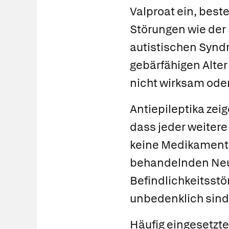
Valproat ein, beste
Störungen wie der
autistischen Syndr
gebärfähigen Alte
nicht wirksam oder 
Antiepileptika ze
dass jeder weitere
keine Medikamente
behandelnden Neur
Befindlichkeitsstö
unbedenklich sind
Häufig eingesetzte