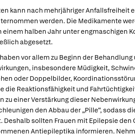
ten kann nach mehrjähriger Anfallsfreiheit 
nternommen werden. Die Medikamente wer
n einem halben Jahr unter engmaschigen Ko
ießlich abgesetzt.
a haben vor allem zu Beginn der Behandlung 
rkungen, insbesondere Müdigkeit, Schwin
 oder Doppelbilder, Koordinationsstörun
 die Reaktionsfähigkeit und Fahrtüchtigkei
n zu einer Verstärkung dieser Nebenwirkung
chleunigen den Abbau der „Pille“, sodass d
t. Deshalb sollten Frauen mit Epilepsie de
nommenen Antiepileptika informieren. Ne