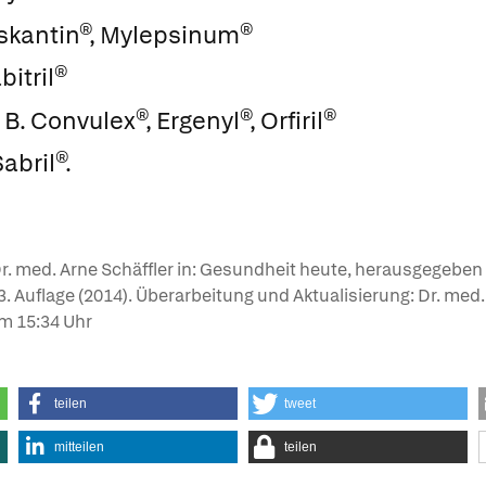
skantin®
,
Mylepsinum®
bitril®
 B.
Convulex®
,
Ergenyl®
,
Orfiril®
abril®
.
r. med. Arne Schäffler in: Gesundheit heute, herausgegeben
, 3. Auflage (2014). Überarbeitung und Aktualisierung: Dr. med
m 15:34 Uhr
teilen
tweet
mitteilen
teilen