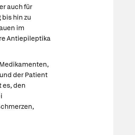
er auch für
bis hin zu
rauen im
e Antiepileptika
n Medikamenten,
 und der Patient
 es, den
i
nschmerzen,