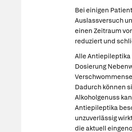
Bei einigen Patien
Auslassversuch u
einen Zeitraum vo
reduziert und schl
Alle Antiepileptik
Dosierung Nebenwi
Verschwommensehen
Dadurch können sie
Alkoholgenuss kan
Antiepileptika bes
unzuverlässig wirk
die aktuell einge