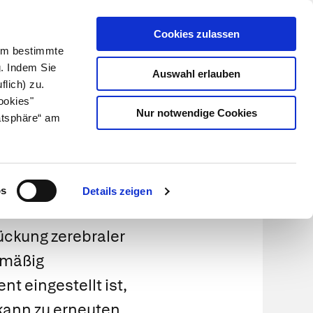
Cookies zulassen
Kundenlogin
Info für Apotheker
 Um bestimmte
g. Indem Sie
Auswahl erlauben
flich) zu.
Suche
leben
Über uns
ookies"
Nur notwendige Cookies
atsphäre“ am
os
Details zeigen
ückung zerebraler
lmäßig
 eingestellt ist,
 kann zu erneuten