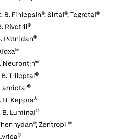
. B.
Finlepsin®
,
Sirtal®
,
Tegretal®
B.
Rivotril®
B.
Petnidan®
aloxa®
.
Neurontin®
 B.
Trileptal®
Lamictal®
. B.
Keppra®
. B.
Luminal®
Phenhydan®
,
Zentropil®
Lyrica®