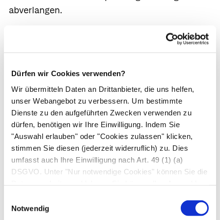
abverlangen.
Überblick über besondere
Reiseziele und was man
beachten sollte:
Dürfen wir Cookies verwenden?
Wir übermitteln Daten an Drittanbieter, die uns helfen,
Reisen in tropisches Klima
unser Webangebot zu verbessern. Um bestimmte
Bergsteigen
Dienste zu den aufgeführten Zwecken verwenden zu
Reisen mit dem Rucksack
dürfen, benötigen wir Ihre Einwilligung. Indem Sie
"Auswahl erlauben" oder "Cookies zulassen" klicken,
Reisen in die Kälte
stimmen Sie diesen (jederzeit widerruflich) zu. Dies
Tauchen
umfasst auch Ihre Einwilligung nach Art. 49 (1) (a)
DSGVO. Unter "Nur notwendige Cookies" können Sie die
Autor*innen
Datenverarbeitung ablehnen. Sie können Ihre Auswahl
zuletzt geändert am
30.04.2019
um 09:58 Uhr
jederzeit unter "Privatsphäre“ am Seitenende ändern.
Einwilligungsauswahl
Notwendig