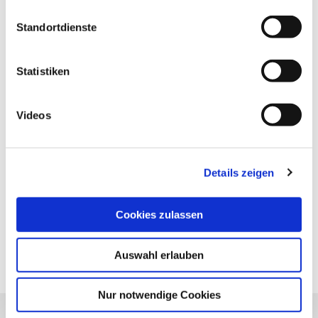
Standortdienste
Statistiken
Vorheriger Artikel
Videos
Antivertiginosa
Details zeigen
Nächster Artikel
Die Möglichkeiten der
Cookies zulassen
Sterilitätstherapie im
Überblick
Auswahl erlauben
Nur notwendige Cookies