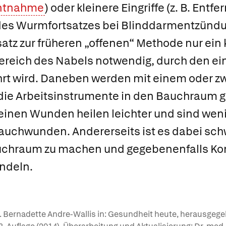
ntnahme
) oder kleinere Eingriffe (z. B. Entf
des Wurmfortsatzes bei Blinddarmentzündu
atz zur früheren „offenen“ Methode nur ein 
ereich des Nabels notwendig, durch den ei
rt wird. Daneben werden mit einem oder zw
die Arbeitsinstrumente in den Bauchraum g
leinen Wunden heilen leichter und sind wen
Bauchwunden. Andererseits ist es dabei schw
uchraum zu machen und gegebenenfalls Ko
ndeln.
Dr. Bernadette Andre-Wallis in: Gesundheit heute, herausgeg