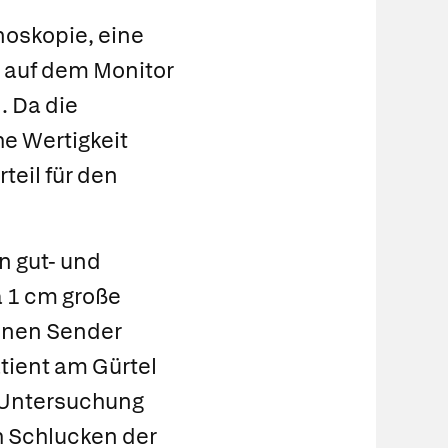
oskopie, eine
zt auf dem Monitor
. Da die
he Wertigkeit
teil für den
n gut- und
 1 cm große
einen Sender
tient am Gürtel
r Untersuchung
h Schlucken der