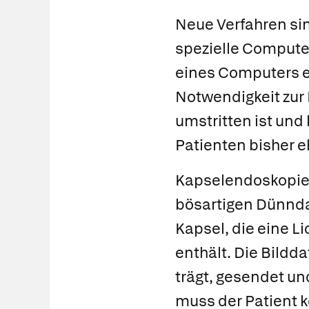
Neue Verfahren si
spezielle Compute
eines Computers e
Notwendigkeit zur 
umstritten ist und 
Patienten bisher e
Kapselendoskopie
bösartigen Dünnda
Kapsel, die eine L
enthält. Die Bildd
trägt, gesendet u
muss der Patient 