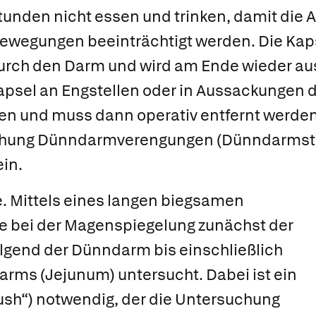
tunden nicht essen und trinken, damit die 
ewegungen beeinträchtigt werden. Die Ka
urch den Darm und wird am Ende wieder a
Kapsel an Engstellen oder in Aussackungen
ken und muss dann operativ entfernt werd
uchung Dünndarmverengungen (Dünndarms
in.
.
Mittels eines langen biegsamen
e bei der Magenspiegelung zunächst der
gend der Dünndarm bis einschließlich
rms (Jejunum) untersucht. Dabei ist ein
ush“) notwendig, der die Untersuchung