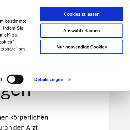
Cookies zulassen
Kundenlogin
Info für Apotheker
 Um bestimmte
g. Indem Sie
Auswahl erlauben
flich) zu.
Suche
leben
Über uns
ookies"
Nur notwendige Cookies
atsphäre“ am
- und
os
Details zeigen
ngen
en körperlichen
rch den Arzt