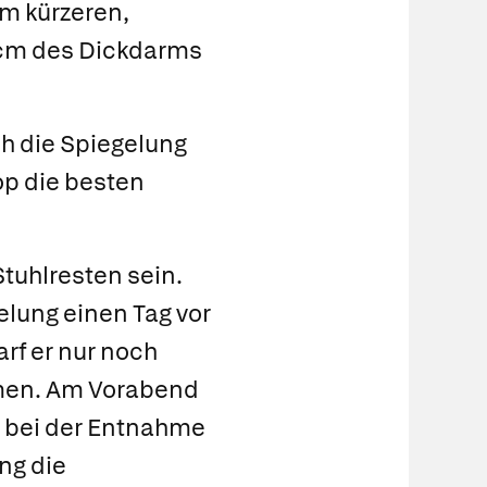
em kürzeren,
0 cm des Dickdarms
ch die Spiegelung
op die besten
tuhlresten sein.
elung einen Tag vor
rf er nur noch
ehmen. Am Vorabend
n bei der Entnahme
ng die