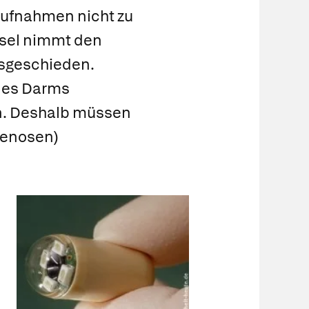
Aufnahmen nicht zu
psel nimmt den
usgeschieden.
 des Darms
en. Deshalb müssen
tenosen)