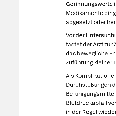
Gerinnungswerte 
Medikamente einge
abgesetzt oder he
Vor der Untersuchu
tastet der Arzt zu
das bewegliche En
Zuführung kleiner 
Als Komplikatione
Durchstoßungen de
Beruhigungsmittel,
Blutdruckabfall v
in der Regel wied