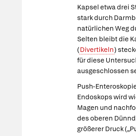
Kapsel etwa drei S
stark durch Darmb
natürlichen Weg d
Selten bleibt die 
(
Divertikeln
) stec
für diese Unters
ausgeschlossen se
Push-Enteroskopie
Endoskops wird wi
Magen und nachfol
des oberen Dünnda
größerer Druck („P