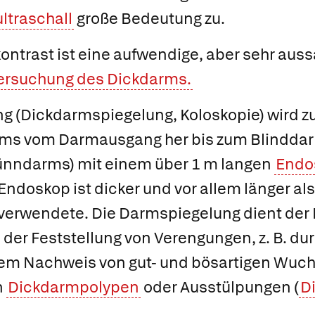
ltraschall
große Bedeutung zu.
ontrast
ist eine aufwendige, aber sehr aus
tersuchung des Dickdarms.
ng
(Dickdarmspiegelung, Koloskopie) wird z
s vom Darmausgang her bis zum Blinddarm 
ünndarms) mit einem über 1 m langen
Endo
Endoskop ist dicker und vor allem länger als
erwendete. Die Darmspiegelung dient der 
er Feststellung von Verengungen, z. B. du
dem Nachweis von gut- und bösartigen Wuc
n
Dickdarmpolypen
oder Ausstülpungen (
Di