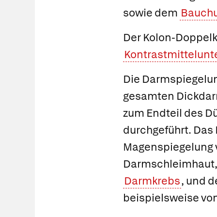
sowie dem
Bauchu
Der
Kolon-Doppelk
Kontrastmittelun
Die
Darmspiegelu
gesamten Dickdarm
zum Endteil des D
durchgeführt. Das 
Magenspiegelung v
Darmschleimhaut, d
Darmkrebs
, und 
beispielsweise vo