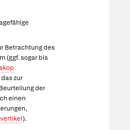
sagefähige
ur Betrachtung des
(ggf. sogar bis
skop
 das zur
Beurteilung der
rch einen
herungen,
vertikel
).