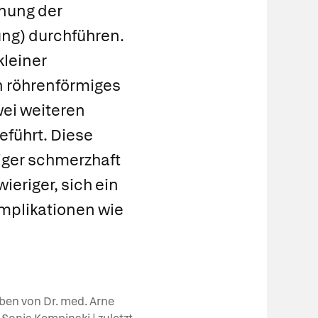
ernung der
ng) durchführen.
kleiner
n röhrenförmiges
ei weiteren
eführt. Diese
iger schmerzhaft
ieriger, sich ein
mplikationen wie
eben von Dr. med. Arne