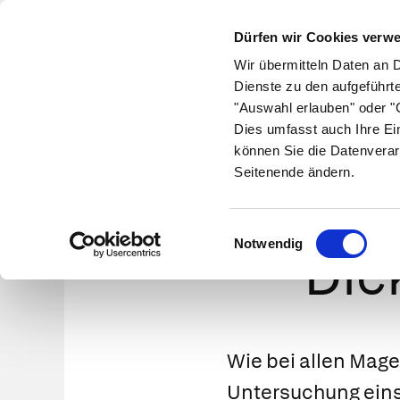
Dürfen wir Cookies verw
Wir übermitteln Daten an 
Dienste zu den aufgeführt
"Auswahl erlauben" oder "C
Krankheiten
Symptome
Therapie
Med
Dies umfasst auch Ihre Ei
können Sie die Datenverar
Seitenende ändern.
Diag
Einwilligungsauswahl
Notwendig
Dic
Wie bei allen Mag
Untersuchung eins