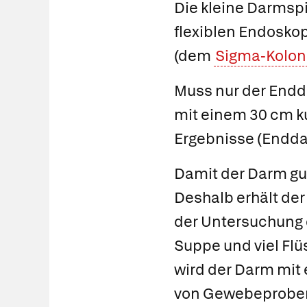
Die
kleine Darmsp
flexiblen Endoskop
(dem
Sigma-Kolon
Muss nur der Endda
mit einem 30 cm ku
Ergebnisse (Endda
Damit der Darm gut
Deshalb erhält der
der Untersuchung e
Suppe und viel Flü
wird der Darm mit
von Gewebeproben 