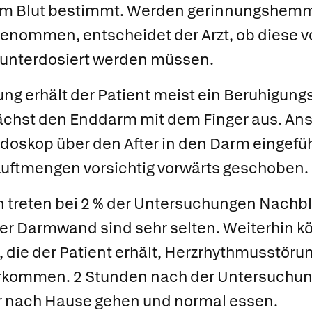
im Blut bestimmt. Werden gerinnungshe
nommen, entscheidet der Arzt, ob diese vo
runterdosiert werden müssen.
ng erhält der Patient meist ein Beruhigungs
nächst den Enddarm mit dem Finger aus. An
doskop über den After in den Darm eingefüh
Luftmengen vorsichtig vorwärts geschoben.
n treten bei 2 % der Untersuchungen Nachbl
r Darmwand sind sehr selten. Weiterhin k
 die der Patient erhält, Herzrhythmusstöru
orkommen. 2 Stunden nach der Untersuchung
er nach Hause gehen und normal essen.