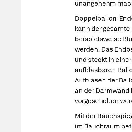
unangenehm mach
Doppelballon-End
kann der gesamte
beispielsweise Bl
werden. Das Endos
und steckt in einer
aufblasbaren Ball
Aufblasen der Bal
an der Darmwand k
vorgeschoben werde
Mit der
Bauchspie
im Bauchraum betr