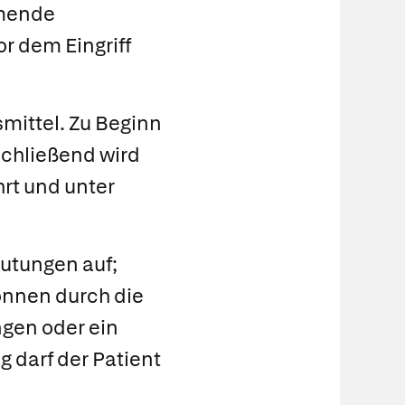
mmende
r dem Eingriff
mittel. Zu Beginn
schließend wird
rt und unter
utungen auf;
önnen durch die
ngen oder ein
 darf der Patient