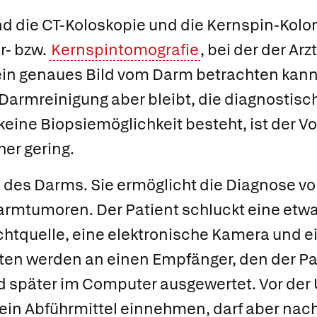
nd die
CT-Koloskopie und die
Kernspin-Kolon
r- bzw.
Kernspintomografie
, bei der der Ar
in genaues Bild vom Darm betrachten kann
Darmreinigung aber bleibt, die diagnostisc
keine Biopsiemöglichkeit besteht, ist der Vor
her gering.
 des Darms.
Sie ermöglicht die Diagnose vo
rmtumoren. Der Patient schluckt eine etwa
ichtquelle, eine elektronische Kamera und 
aten werden an einen Empfänger, den der Pa
nd später im Computer ausgewertet. Vor de
kein Abführmittel einnehmen, darf aber nac