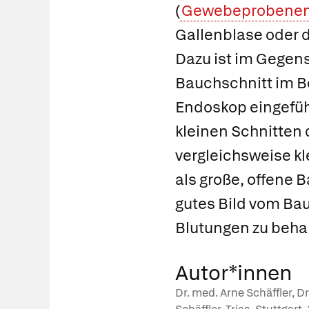
(
Gewebeprobene
Gallenblase oder 
Dazu ist im Gegens
Bauchschnitt im B
Endoskop eingefüh
kleinen Schnitten 
vergleichsweise k
als große, offene 
gutes Bild vom Ba
Blutungen zu beha
Autor*innen
Dr. med. Arne Schäffler, 