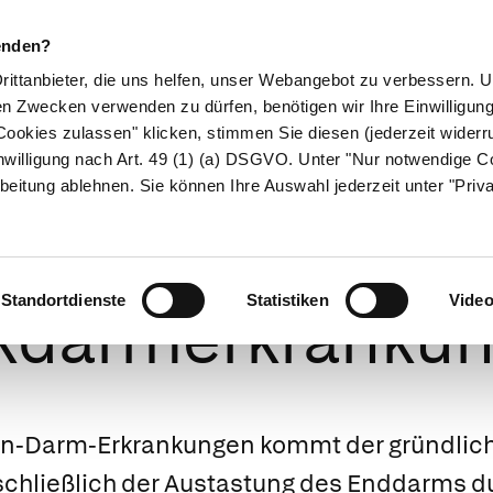
enden?
Drittanbieter, die uns helfen, unser Webangebot zu verbessern.
en Zwecken verwenden zu dürfen, benötigen wir Ihre Einwilligun
ookies zulassen" klicken, stimmen Sie diesen (jederzeit widerru
ikamente
Naturheilkunde
Eltern & Kind
Gesund 
nwilligung nach Art. 49 (1) (a) DSGVO. Unter "Nur notwendige C
beitung ablehnen. Sie können Ihre Auswahl jederzeit unter "Priv
nostik der Dünn
Standortdienste
Statistiken
Vide
kdarmerkranku
en-Darm-Erkrankungen kommt der gründlich
chließlich der Austastung des Enddarms du