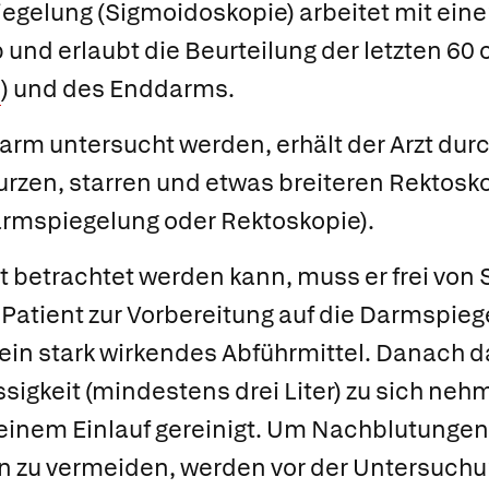
iegelung
(Sigmoidoskopie) arbeitet mit ein
 und erlaubt die Beurteilung der letzten 6
) und des Enddarms.
rm untersucht werden, erhält der Arzt dur
rzen, starren und etwas breiteren Rektosk
rmspiegelung oder Rektoskopie).
 betrachtet werden kann, muss er frei von S
 Patient zur Vorbereitung auf die Darmspieg
in stark wirkendes Abführmittel. Danach da
ssigkeit (mindestens drei Liter) zu sich n
 einem Einlauf gereinigt. Um Nachblutunge
zu vermeiden, werden vor der Untersuchu