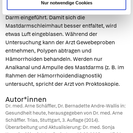
Stuhlresten gereinigt. Das mit einem Gleitmittel
Nur notwendige Cookies
bestrichene Rektoskop wird vorsichtig in den
Darm eingeführt. Damit sich die
Mastdarmschleimhaut besser entfaltet, wird
etwas Luft eingeblasen. Während der
Untersuchung kann der Arzt Gewebeproben
entnehmen, Polypen abtragen und
Hämorrhoiden behandeln. Werden nur
Analkanal und Ampulle des Mastdarms (z. B. im
Rahmen der Hämorrhoidendiagnostik)
untersucht, spricht der Arzt von
Proktoskopie.
Autor*innen
Dr. med. Arne Schäffler, Dr. Bernadette Andre-Wallis in:
Gesundheit heute, herausgegeben von Dr. med. Arne
Schäffler. Trias, Stuttgart, 3. Auflage (2014).
Überarbeitung und Aktualisierung: Dr. med. Sonja