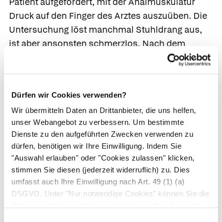
Patient aufgefordert, mit der Analmuskulatur
Druck auf den Finger des Arztes auszuüben. Die
Untersuchung löst manchmal Stuhldrang aus,
ist aber ansonsten schmerzlos. Nach dem
Herausziehen des Fingers kontrolliert der Arzt
den Handschuh auf eventuelle Auflagerungen
von Stuhl, Blut oder Eiter.
Dürfen wir Cookies verwenden?
Wir übermitteln Daten an Drittanbieter, die uns helfen,
unser Webangebot zu verbessern. Um bestimmte
Dienste zu den aufgeführten Zwecken verwenden zu
dürfen, benötigen wir Ihre Einwilligung. Indem Sie
"Auswahl erlauben" oder "Cookies zulassen" klicken,
stimmen Sie diesen (jederzeit widerruflich) zu. Dies
umfasst auch Ihre Einwilligung nach Art. 49 (1) (a)
Links: Analfalten (Marisken) entdeckt der Arzt schon bei
DSGVO. Unter "Nur notwendige Cookies" können Sie die
der Inspektion des Anus. Sie sind harmlos, können
Datenverarbeitung ablehnen. Sie können Ihre Auswahl
sich aber entzünden und dann bei jedem Stuhlgang
jederzeit unter "Privatsphäre“ am Seitenende ändern.
Einwilligungsauswahl