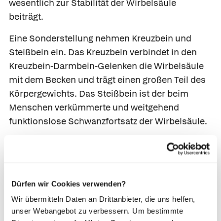
wesentlich zur Stabilität der Wirbelsäule
beiträgt.
Eine Sonderstellung nehmen Kreuzbein und
Steißbein ein. Das Kreuzbein verbindet in den
Kreuzbein-Darmbein-Gelenken die Wirbelsäule
mit dem Becken und trägt einen großen Teil des
Körpergewichts. Das Steißbein ist der beim
Menschen verkümmerte und weitgehend
funktionslose Schwanzfortsatz der Wirbelsäule.
Der Aufbau der Wirbel
ist immer gleich: Als
Lastträger fungiert ein zylinderförmiger
Wirbelkörper,
der allseitig, insbesondere an
seiner Deck- und Grundplatte, von einer harten
Dürfen wir Cookies verwenden?
Knochenschicht umgeben ist, im Inneren
Wir übermitteln Daten an Drittanbieter, die uns helfen,
dagegen aus weichem, schwammartigen
unser Webangebot zu verbessern. Um bestimmte