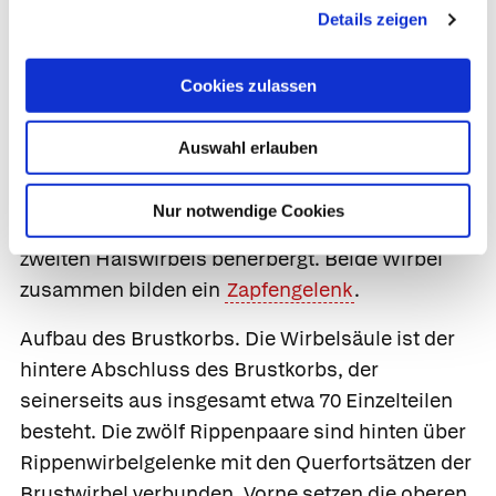
besonderen Aufbau besitzt der oberste
Details zeigen
Halswirbel, der den Namen
Atlas
trägt, in der
griechischen Mythologie der Träger des
Cookies zulassen
Himmelsgewölbes. Er bildet einen knöchernen
Ring, auf dem die Unterseite des Schädels
Auswahl erlauben
aufliegt, und der in seiner in der Mitte liegenden
Öffnung neben dem Rückenmark den großen,
Nur notwendige Cookies
dornartigen Fortsatz des darunterliegenden,
zweiten Halswirbels beherbergt. Beide Wirbel
zusammen bilden ein
Zapfengelenk
.
Aufbau des Brustkorbs.
Die Wirbelsäule ist der
hintere Abschluss des
Brustkorbs,
der
seinerseits aus insgesamt etwa 70 Einzelteilen
besteht. Die zwölf
Rippenpaare
sind hinten über
Rippenwirbelgelenke
mit den Querfortsätzen der
Brustwirbel verbunden. Vorne setzen die oberen