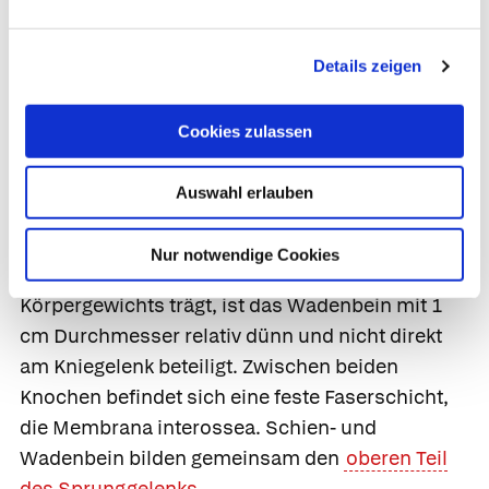
Georg Thieme Verlag, Stuttgart
Details zeigen
Unterschenkel
Im Gegensatz zum Oberschenkel besteht der
Cookies zulassen
Unterschenkel aus zwei Knochen: dem
Schienbein und dem
Wadenbein
(Fibula).
Auswahl erlauben
Während das an der Vorderseite des
Unterschenkels gut tastbare Schienbein 5 cm im
Nur notwendige Cookies
Durchmesser misst und daher die Hauptlast des
Körpergewichts trägt, ist das Wadenbein mit 1
cm Durchmesser relativ dünn und nicht direkt
am Kniegelenk beteiligt. Zwischen beiden
Knochen befindet sich eine feste Faserschicht,
die
Membrana interossea. Schien- und
Wadenbein bilden gemeinsam den
oberen Teil
des Sprunggelenks
.