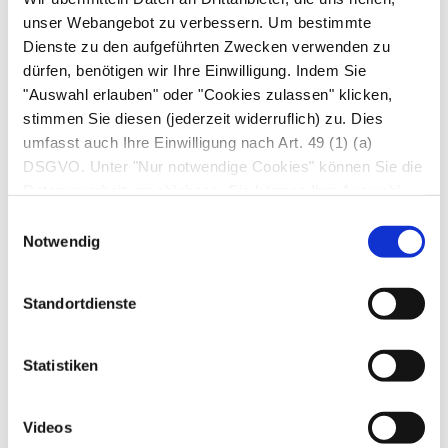
unser Webangebot zu verbessern. Um bestimmte
Dienste zu den aufgeführten Zwecken verwenden zu
dürfen, benötigen wir Ihre Einwilligung. Indem Sie
"Auswahl erlauben" oder "Cookies zulassen" klicken,
Obwohl im
Kniebereich
vier Knochen
stimmen Sie diesen (jederzeit widerruflich) zu. Dies
aufeinandertreffen, sind an der Gelenkbildung direkt
umfasst auch Ihre Einwilligung nach Art. 49 (1) (a)
nur der Oberschenkelknochen und das Schienbein
DSGVO. Unter "Nur notwendige Cookies" können Sie die
beteiligt. Mit seinen zwei knorpelig überzogenen
Datenverarbeitung ablehnen. Sie können Ihre Auswahl
Gelenkrollen, den Kondylen, gleitet das untere Ende
jederzeit unter "Privatsphäre“ am Seitenende ändern.
Einwilligungsauswahl
des Oberschenkelknochens auf der flachen
Notwendig
Gelenkfläche des Schienbeinkopfs, dem Tibiaplateau.
An der Vorderseite des Knies befindet sich die
Standortdienste
Kniescheibe. Sie ist an ihrem oberen Pol über eine
Sehne mit der Oberschenkelmuskulatur verbunden, an
ihrem unteren Pol über ein kräftiges Band mit einem
Statistiken
Knochenvorsprung des Schienbeinkopfs (Tuberositas
tibiae).Unterhalb des Kniegelenks liegt der Kopf des
Videos
Wadenbeins.