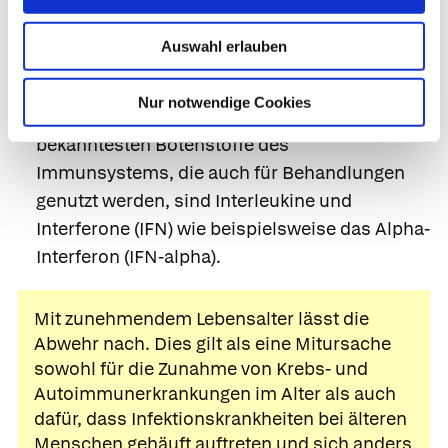
komplizierten Wechselbeziehungen
zueinander, sie können sich z. B. gegenseitig
Auswahl erlauben
hemmen oder aktivieren. Diese Beeinflussung
erfolgt teils direkt, teils durch von den
Nur notwendige Cookies
Abwehrzellen abgegebene Botenstoffe. Die
bekanntesten
Botenstoffe des
Immunsystems,
die auch für Behandlungen
genutzt werden, sind
Interleukine
und
Interferone
(IFN) wie beispielsweise das
Alpha-
Interferon (IFN-alpha).
Mit zunehmendem Lebensalter lässt die
Abwehr nach. Dies gilt als eine Mitursache
sowohl für die Zunahme von Krebs- und
Autoimmunerkrankungen im Alter als auch
dafür, dass Infektionskrankheiten bei älteren
Menschen gehäuft auftreten und sich anders