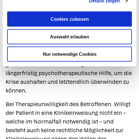
Details zeigen
dass die akute Krise nur Auslöser, aber nicht der
eigentliche Grund für den Selbstmordversuch
Cookies zulassen
war, müssen mit dem Patienten vor allem die
Hintergründe bearbeitet werden. Also etwa die
Auswahl erlauben
Gründe für die gescheiterte Beziehung oder den
Verlust des Arbeitsplatzes. Manchmal gelingt es,
Nur notwendige Cookies
dass der Betroffene seine Lebensgestaltung tief
greifend ändert. Meist benötigt er dazu
längerfristig psychotherapeutische Hilfe, um die
Krise aushalten und letztendlich überwinden zu
können.
Bei Therapieunwilligkeit des Betroffenen.
Willigt
der Patient in eine Klinikeinweisung nicht ein –
welche im Normalfall notwendig ist – und
besteht auch keine rechtliche Möglichkeit zur
Klinikeinweisung gegen den Willen des