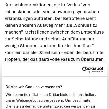
Kurzschlussreaktionen, die im Verlauf von
Lebenskrisen oder von schweren psychischen
Erkrankungen auftreten. Der Betroffene sieht
keinen anderen Ausweg mehr als „Schluss zu
machen“. Meist liegen zwischen dem Entschluss
zur Selbsttötung und seiner Ausführung nur
wenige Stunden, und der direkte „Auslöser“
kann ein banaler Streit sein – eben der berühmte
Tropfen, der das (fast) volle Fass zum Überlaufen
bringt.
Bei einer
schweren Depression
oder
Psychose
wird der Arzt die Therapie dieser Grundkrankheit
Dürfen wir Cookies verwenden?
überprüfen und gegebenenfalls Dosierung oder
Wir übermitteln Daten an Drittanbieter, die uns helfen,
Medikamentenauswahl anpassen. Eine
unser Webangebot zu verbessern. Um bestimmte
psychotherapeutische Krisenintervention
ist für
Dienste zu den aufgeführten Zwecken verwenden zu