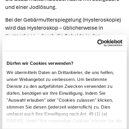
und einer Jodlösung.
Bei der
Gebärmutterspiegelung
(Hysteroskopie)
wird das
Hysteroskop
– üblicherweise in
Kurznarkose – durch die Scheide in den
Gebärmutterhals eingeführt. Um die nach vorn
geknickte Gebärmutter besser einsehen zu
können, wird sie aufgerichtet und durch
Dürfen wir Cookies verwenden?
Einblasen von Kohlendioxid entfaltet. Mit einer
Wir übermitteln Daten an Drittanbieter, die uns helfen,
kleinen Drahtschlinge kann der Arzt während der
unser Webangebot zu verbessern. Um bestimmte
Untersuchung Gewebeproben aus der
Dienste zu den aufgeführten Zwecken verwenden zu
Gebärmutterschleimhaut entnehmen. Die
dürfen, benötigen wir Ihre Einwilligung. Indem Sie
Gebärmutterspiegelung zeigt Verklebungen,
"Auswahl erlauben" oder "Cookies zulassen" klicken,
stimmen Sie diesen (jederzeit widerruflich) zu. Dies
Polypen
, Tumoren wie z. B.
Myome
und
umfasst auch Ihre Einwilligung nach Art. 49 (1) (a)
Fehlbildungen der Gebärmutter.
DSGVO. Unter "Nur notwendige Cookies" können Sie die
Datenverarbeitung ablehnen. Sie können Ihre Auswahl