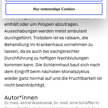
sondern auch therapeutisch durchgeführt, z. B.
Nur notwendige Cookies
um sicherzugehen, dass die Gebärmutter nach
einer Fehlgeburt keine Mutterkuchenreste mehr
enthält oder um Polypen abzutragen.
Ausschabungen werden meist ambulant
durchgeführt. Trotzdem ist es ratsam, die
Behandlung im Krankenhaus vornehmen zu
lassen, da es auch bei sachgerechter
Durchführung zu heftigen Nachblutungen
kommen kann. Die Schleimhaut baut sich nach
dem Eingriff beim nächsten Monatszyklus
wieder ganz normal auf und die Fruchtbarkeit ist
nicht beeinträchtigt.
Autor*innen
Dr. med. Astrid Waskowiak, Dr. med. Arne Schäffler in: