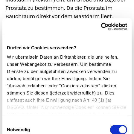
Prostata zu bestimmen. Da die Prostata im
Bauchraum direkt vor dem Mastdarm liegt,
liefert der Ultraschall durch die Mastdarmwand,
also
transrektal,
besonders gute Ergebnisse.
Größe und gegebenenfalls
Dürfen wir Cookies verwenden?
Strukturveränderungen der Prostata kann der
Wir übermitteln Daten an Drittanbieter, die uns helfen,
Arzt mit den heutigen Geräten genau
unser Webangebot zu verbessern. Um bestimmte
bestimmen. Die Untersuchung selbst ist
Dienste zu den aufgeführten Zwecken verwenden zu
schmerzlos, für einige Männer aber
dürfen, benötigen wir Ihre Einwilligung. Indem Sie
unangenehm.
"Auswahl erlauben" oder "Cookies zulassen" klicken,
stimmen Sie diesen (jederzeit widerruflich) zu. Dies
Prostata-
und
Hodenbiopsie:
Die
umfasst auch Ihre Einwilligung nach Art. 49 (1) (a)
Gewebsentnahme aus der Prostata dient der
DSGVO. Unter "Nur notwendige Cookies" können Sie die
Klärung auffälliger Befunde, wie z. B. bei einem
Datenverarbeitung ablehnen. Sie können Ihre Auswahl
tastbaren Knoten den Verdacht auf Krebs zu
jederzeit unter "Privatsphäre“ am Seitenende ändern.
Einwilligungsauswahl
bestätigen. Ein Standardverfahren ist die
Notwendig