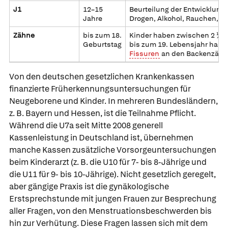
J1
12–15
Beurteilung der Entwicklung
Jahre
Drogen, Alkohol, Rauchen, S
Zähne
bis zum 18.
Kinder haben zwischen 2 ½ u
Geburtstag
bis zum 19. Lebensjahr halb
Fissuren
an den Backenzähnen
Von den deutschen gesetzlichen Krankenkassen
finanzierte
Früherkennungsuntersuchungen für
Neugeborene und Kinder
. In mehreren Bundesländern,
z. B. Bayern und Hessen, ist die Teilnahme Pflicht.
Während die U7a seit Mitte 2008 generell
Kassenleistung in Deutschland ist, übernehmen
manche Kassen zusätzliche Vorsorgeuntersuchungen
beim Kinderarzt (z. B. die U10 für 7- bis 8-Jährige und
die U11 für 9- bis 10-Jährige). Nicht gesetzlich geregelt,
aber gängige Praxis ist die
gynäkologische
Erstsprechstunde
mit jungen Frauen zur Besprechung
aller Fragen, von den Menstruationsbeschwerden bis
hin zur Verhütung. Diese Fragen lassen sich mit dem