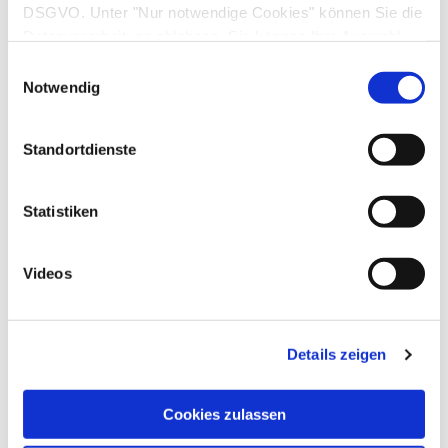
DSGVO. Unter "Nur notwendige Cookies" können Sie die
finanzierte Früherkennungsuntersuchungen für
Datenverarbeitung ablehnen. Sie können Ihre Auswahl
Erwachsene, angeordnet nach dem Alter bei der ersten
jederzeit unter "Privatsphäre“ am Seitenende ändern.
Inanspruchnahme. Für diese
Einwilligungsauswahl
Notwendig
Früherkennungsuntersuchungen ist keine
Praxisgebühr zu zahlen (Stand 2008).
Standortdienste
Statistiken
Was?
Wann?
Was wird gemacht?
Erstuntersuchung
Direkt nach
Beobachtung von Atmung, 
Videos
(U1)
der Geburt
(etwa beim Absaugen) unmi
Gabe der ersten Dosis Vita
(
Erstuntersuchung
)
U2
3.–10. Tag
Untersuchung auf Geburts
Details zeigen
nach der
Muskelreflexe
Geburt
Neugeborenen-Screening
Einleitung der Rachitis- u
Cookies zulassen
2. Dosis Vitamin K-Tropfen