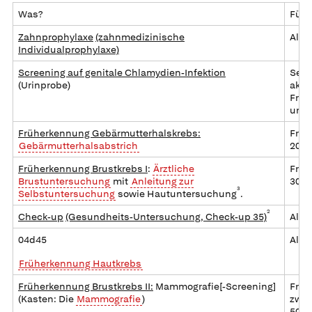
Was?
Für 
Zahnprophylaxe
(zahnmedizinische
Alle
Individualprophylaxe)
Screening auf genitale Chlamydien-Infektion
Sexu
(Urinprobe)
akti
Frau
unte
Früherkennung Gebärmutterhalskrebs:
Frau
Gebärmutterhalsabstrich
20
Früherkennung Brustkrebs I
:
Ärztliche
Frau
Brustuntersuchung
mit
Anleitung zur
30
3
Selbstuntersuchung
sowie Hautuntersuchung
.
2
Check-up
(Gesundheits-Untersuchung, Check-up 35)
Alle 
04d45
Alle 
Früherkennung Hautkrebs
Früherkennung Brustkrebs II:
Mammografie[-Screening]
Frau
(Kasten: Die
Mammografie
)
zwis
50 u