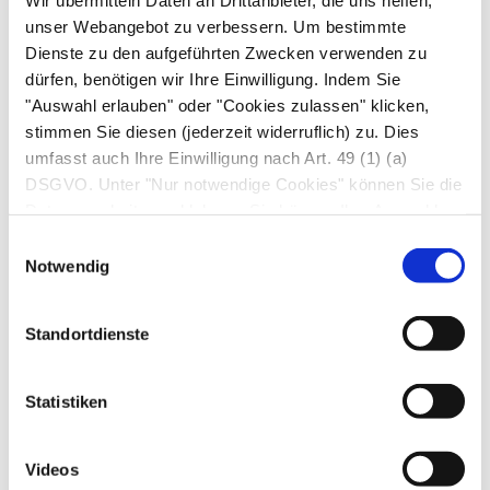
Kopf. Die Körpertemperatur steigt auf über 40 °C,
unser Webangebot zu verbessern. Um bestimmte
und es drohen Bewusstlosigkeit,
Dienste zu den aufgeführten Zwecken verwenden zu
dürfen, benötigen wir Ihre Einwilligung. Indem Sie
Kreislaufkollaps und Schock.
"Auswahl erlauben" oder "Cookies zulassen" klicken,
stimmen Sie diesen (jederzeit widerruflich) zu. Dies
Maßnahmen
umfasst auch Ihre Einwilligung nach Art. 49 (1) (a)
DSGVO. Unter "Nur notwendige Cookies" können Sie die
Soweit zumutbar, halten Sie den Kopf oder den
Datenverarbeitung ablehnen. Sie können Ihre Auswahl
Körper des Betroffenen unter kaltes oder
jederzeit unter "Privatsphäre“ am Seitenende ändern.
Einwilligungsauswahl
lauwarmes fließendes Wasser (auch bei
Notwendig
Kleinkindern wirkungsvoll). Feuchte Umschläge
(T-Shirt oder Hose nass machen) oder Baden in
Standortdienste
flachem Wasser ist – etwa im Urlaub – genauso
wirksam. Bringen Sie den Betroffenen an einen
kühlen und schattigen Ort und lagern Sie ihn
Statistiken
flach, sobald die Beschwerden abklingen, dann
in eine für ihn angenehme Position. Öffnen bzw.
Videos