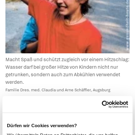
Macht Spaß und schützt zugleich vor einem Hitzschlag:
Wasser darf bei großer Hitze von Kindern nicht nur
getrunken, sondern auch zum Abkühlen verwendet
werden.
Familie Dres. med. Claudia und Arne Schäffler, Augsburg
Beim Hitzekollaps ist die Haut gerötet und mit
Schweiß bedeckt, beim Hitzschlag gerötet,
trocken und heiß. Hinzu kommen Erbrechen,
Dürfen wir Cookies verwenden?
schneller Puls und ein hochroter „glühender“
Wir übermitteln Daten an Drittanbieter, die uns helfen,