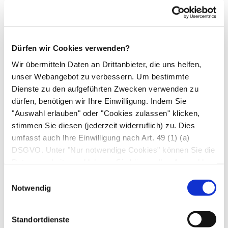
dann am linken Bein, weiter am rechten und
linken Arm und schließlich an Bauch und
Rücken. Alternative: sich mit einem kalten
Dürfen wir Cookies verwenden?
Waschlappen abreiben.
Wir übermitteln Daten an Drittanbieter, die uns helfen,
unser Webangebot zu verbessern. Um bestimmte
Bei manchen Erkrankungen werden auch so
Dienste zu den aufgeführten Zwecken verwenden zu
genannte
Überwärmungsbäder
empfohlen, bei
dürfen, benötigen wir Ihre Einwilligung. Indem Sie
denen die Badetemperatur schrittweise auf bis
"Auswahl erlauben" oder "Cookies zulassen" klicken,
zu 44 Grad Celsius gesteigert wird. Das so von
stimmen Sie diesen (jederzeit widerruflich) zu. Dies
außen ausgelöste „Fieber“ soll bei der Abwehr
umfasst auch Ihre Einwilligung nach Art. 49 (1) (a)
helfen, was aber wissenschaftlich umstritten ist.
DSGVO. Unter "Nur notwendige Cookies" können Sie die
Datenverarbeitung ablehnen. Sie können Ihre Auswahl
Überwärmungsbäder belasten den Körper
jederzeit unter "Privatsphäre“ am Seitenende ändern.
extrem und dürfen nur unter ärztlicher Aufsicht
Einwilligungsauswahl
Notwendig
durchgeführt werden!
Naturheilkundliche Badezusätze werden je nach
Standortdienste