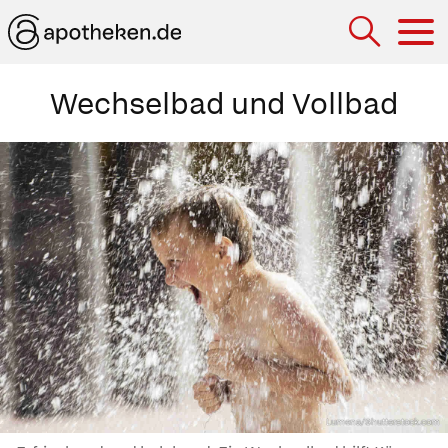
Hau
Wechselbad und Vollbad
Lumena/Shutterstock.com