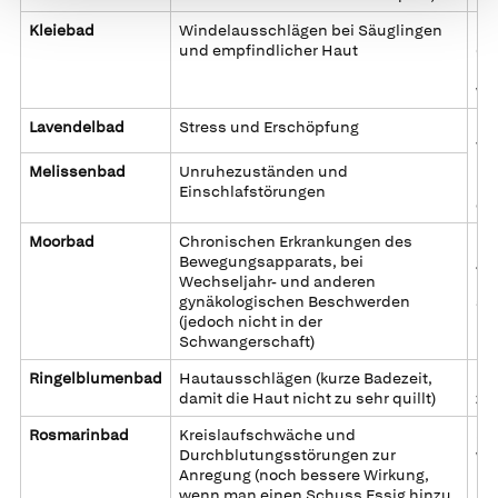
Kleiebad
Windelausschlägen bei Säuglingen
50
und empfindlicher Haut
(a
un
we
Lavendelbad
Stress und Erschöpfung
Ei
Wa
Melissenbad
Unruhezuständen und
Na
Einschlafstörungen
ei
Moorbad
Chronischen Erkrankungen des
Mo
Bewegungsapparats, bei
gu
Wechseljahr- und anderen
Kr
gynäkologischen Beschwerden
ab
(jedoch nicht in der
bes
Schwangerschaft)
Ringelblumenbad
Hautausschlägen (kurze Badezeit,
Bl
damit die Haut nicht zu sehr quillt)
zu
Rosmarinbad
Kreislaufschwäche und
50
Durchblutungsstörungen zur
we
Anregung (noch bessere Wirkung,
wenn man einen Schuss Essig hinzu