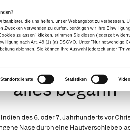
enden?
Drittanbieter, die uns helfen, unser Webangebot zu verbessern.
en Zwecken verwenden zu dürfen, benötigen wir Ihre Einwilligun
ookies zulassen" klicken, stimmen Sie diesen (jederzeit widerru
ikamente
Naturheilkunde
Eltern & Kind
Gesund 
nwilligung nach Art. 49 (1) (a) DSGVO. Unter "Nur notwendige C
beitung ablehnen. Sie können Ihre Auswahl jederzeit unter "Priv
lagene Nasen – 
Standortdienste
Statistiken
Vide
alles begann
 Indien des 6. oder 7. Jahrhunderts vor Chr
angene Nase durch eine Hautverschiebeplast