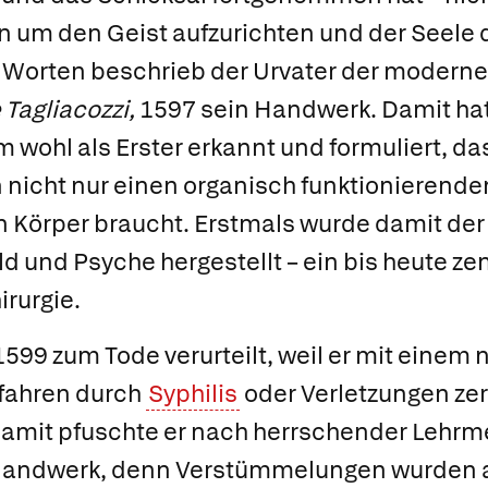
 um den Geist aufzurichten und der Seele 
n Worten beschrieb der Urvater der modern
Tagliacozzi,
1597 sein Handwerk. Damit hat
 wohl als Erster erkannt und formuliert, da
 nicht nur einen organisch funktionierende
en Körper braucht. Erstmals wurde damit 
d und Psyche hergestellt – ein bis heute z
irurgie.
1599 zum Tode verurteilt, weil er mit einem
rfahren durch
Syphilis
oder Verletzungen ze
Damit pfuschte er nach herrschender Lehr
Handwerk, denn Verstümmelungen wurden al