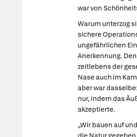
war von Schönheits
Warum unterzog sic
sichere Operation
ungefährlichen Ein
Anerkennung. Denn
zeitlebens der ge
Nase auch im Kampf
aber war dasselbe:
nur, indem das Äuß
akzeptierte.
„Wir bauen auf und
die Natur gegeben 