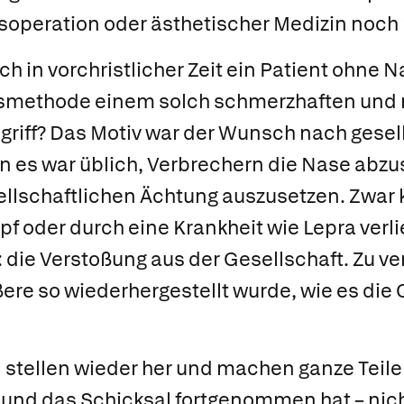
operation oder ästhetischer Medizin noch 
h in vorchristlicher Zeit ein Patient ohne 
smethode einem solch schmerzhaften und 
griff? Das Motiv war der Wunsch nach gesel
 es war üblich, Verbrechern die Nase abzu
sellschaftlichen Ächtung auszusetzen. Zwar
 oder durch eine Krankheit wie Lepra verli
 die Verstoßung aus der Gesellschaft. Zu ve
ere so wiederhergestellt wurde, wie es die 
 stellen wieder her und machen ganze Teile
und das Schicksal fortgenommen hat – nich