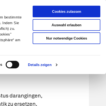
Cookies zulassen
Kundenlogin
Info für Apotheker
 Um bestimmte
g. Indem Sie
Auswahl erlauben
flich) zu.
Suche
leben
Über uns
ookies"
Nur notwendige Cookies
atsphäre“ am
oder wie
os
Details zeigen
istus darangingen,
ik zu ersetzen,