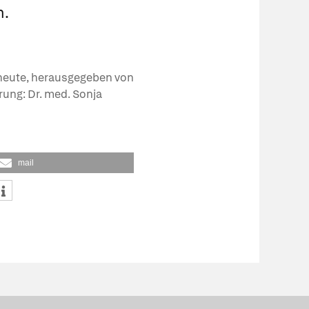
n.
t heute, herausgegeben von
erung: Dr. med. Sonja
mail