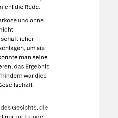
nicht die Rede.
Narkose und ohne
nicht
lschaftlicher
schlagen, um sie
 konnte man seine
eren, das Ergebnis
rhindern war dies
Gesellschaft
 des Gesichts, die
t nur zur Freude