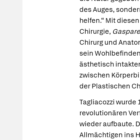
des Auges, sondern
helfen.“ Mit diese
Chirurgie,
Gaspare 
Chirurg und Anatom
sein Wohlbefinden
ästhetisch intakt
zwischen Körperbil
der Plastischen Ch
Tagliacozzi wurde 
revolutionären Ve
wieder aufbaute. 
Allmächtigen ins 