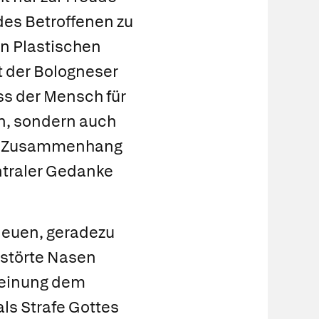
des Betroffenen zu
en Plastischen
 der Bologneser
ss der Mensch für
n, sondern auch
der Zusammenhang
entraler Gedanke
 neuen, geradezu
rstörte Nasen
meinung dem
s Strafe Gottes