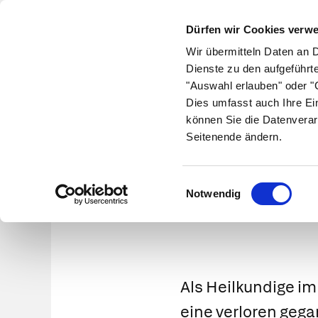
Dürfen wir Cookies verw
Wir übermitteln Daten an 
Dienste zu den aufgeführt
"Auswahl erlauben" oder "C
Krankheiten
Symptome
Therapie
Med
Dies umfasst auch Ihre Ei
können Sie die Datenverar
Seitenende ändern.
Abgesch
Einwilligungsauswahl
Notwendig
Als Heilkundige im
eine verloren geg