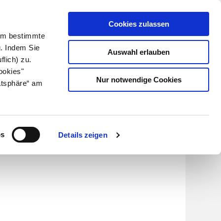
Cookies zulassen
Kundenlogin
Info für Apotheker
 Um bestimmte
g. Indem Sie
Auswahl erlauben
flich) zu.
Suche
leben
Über uns
ookies"
Nur notwendige Cookies
atsphäre“ am
euma
os
Details zeigen