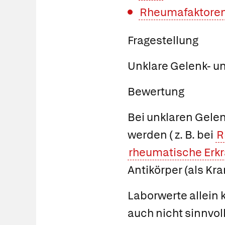
Rheumafaktore
Fragestellung
Unklare Gelenk- 
Bewertung
Bei unklaren Gele
werden ( z. B. bei
R
rheumatische Erk
Antikörper (als K
Laborwerte allein
auch nicht sinnvol