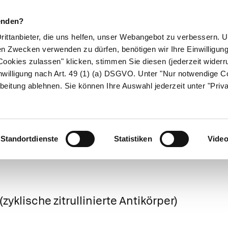
enden?
Drittanbieter, die uns helfen, unser Webangebot zu verbessern.
en Zwecken verwenden zu dürfen, benötigen wir Ihre Einwilligun
ookies zulassen" klicken, stimmen Sie diesen (jederzeit widerru
ikamente
Naturheilkunde
Eltern & Kind
Gesund 
nwilligung nach Art. 49 (1) (a) DSGVO. Unter "Nur notwendige C
beitung ablehnen. Sie können Ihre Auswahl jederzeit unter "Priv
orwerte bei Rh
Standortdienste
Statistiken
Vide
(zyklische zitrullinierte Antikörper)