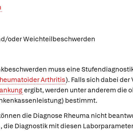
n
und/oder Weichteilbeschwerden
nkbeschwerden muss eine Stufendiagnostik
heumatoider Arthritis
). Falls sich dabei der
rankung
ergibt, werden unter anderem die 
rankenkassenleistung) bestimmt.
 können die Diagnose Rheuma nicht beantwor
l, die Diagnostik mit diesen Laborparamete