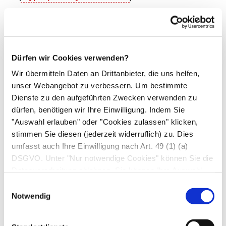
Vitamin-D-Mangel
Bösartige Tumoren mit Beteiligung der
Knochen (z.B.
Plasmozytom
oder
Knochenmetastasen)
Dürfen wir Cookies verwenden?
Paget-Krankheit
Wir übermitteln Daten an Drittanbieter, die uns helfen,
unser Webangebot zu verbessern. Um bestimmte
Schwangerschaft, kindliche Wachstumsphase
Dienste zu den aufgeführten Zwecken verwenden zu
und Pubertät
dürfen, benötigen wir Ihre Einwilligung. Indem Sie
"Auswahl erlauben" oder "Cookies zulassen" klicken,
Hinweise und Bewertung
stimmen Sie diesen (jederzeit widerruflich) zu. Dies
umfasst auch Ihre Einwilligung nach Art. 49 (1) (a)
Die CTX zeigen nicht nur eine ausgeprägte
DSGVO. Unter "Nur notwendige Cookies" können Sie die
Tagesrhythmik (nachts und frühmorgens höhere
Datenverarbeitung ablehnen. Sie können Ihre Auswahl
Werte als tags), sondern werden auch durch das
jederzeit unter "Privatsphäre“ am Seitenende ändern.
Einwilligungsauswahl
Parathormon aus der Nebenschilddrüse und
Notwendig
Vitamin D beeinflusst, letzteres ist
wahrscheinlich der Grund für die