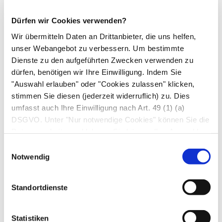
Fieber, Eiweißverlust über die Niere (z. B. bei
Dürfen wir Cookies verwenden?
nephrotischem Syndrom
,
Wir übermitteln Daten an Drittanbieter, die uns helfen,
Glomerulonephritis
, diabetischen
unser Webangebot zu verbessern. Um bestimmte
Nierenschäden), Harnwegsinfektion (z. B.
Dienste zu den aufgeführten Zwecken verwenden zu
Blasenentzündung
),
Plasmozytom
dürfen, benötigen wir Ihre Einwilligung. Indem Sie
Liquor: v. a. bei nicht infektiösen
"Auswahl erlauben" oder "Cookies zulassen" klicken,
stimmen Sie diesen (jederzeit widerruflich) zu. Dies
Entzündungen und Infektionen des zentralen
umfasst auch Ihre Einwilligung nach Art. 49 (1) (a)
Nervensystems, Zirkulationsstörungen des
DSGVO. Unter "Nur notwendige Cookies" können Sie die
Liquors.
Datenverarbeitung ablehnen. Sie können Ihre Auswahl
jederzeit unter "Privatsphäre“ am Seitenende ändern.
Einwilligungsauswahl
Ursachen erniedrigter Werte
Notwendig
Blutserum:
Überwässerung
, Verminderung
Standortdienste
der
Albumin-Konzentration
, Antikörpermangel
Urin: ohne Krankheitswert
Statistiken
Liquor: ohne Krankheitswert.