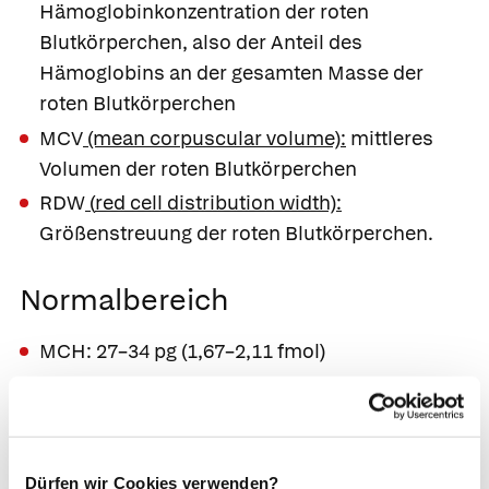
Hämoglobinkonzentration der roten
Blutkörperchen, also der Anteil des
Hämoglobins an der gesamten Masse der
roten Blutkörperchen
MCV
(mean corpuscular volume):
mittleres
Volumen der roten Blutkörperchen
RDW
(
red cell distribution width):
Größenstreuung der roten Blutkörperchen.
Normalbereich
MCH: 27–34 pg (1,67–2,11 fmol)
MCHC: 32–36 g/dl (19,85–22,34 mmol/l)
3
MCV: 81–96 µm
(81–96 fl)
RDW: < 15 %
Dürfen wir Cookies verwenden?