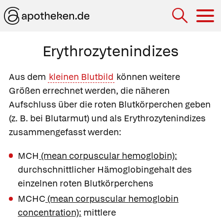
Hau
Erythrozytenindizes
Aus dem
kleinen Blutbild
können weitere
Größen errechnet werden, die näheren
Aufschluss über die roten Blutkörperchen geben
(z. B. bei Blutarmut) und als
Erythrozytenindizes
zusammengefasst werden:
MCH
(mean corpuscular hemoglobin):
durchschnittlicher Hämoglobingehalt des
einzelnen roten Blutkörperchens
MCHC
(mean corpuscular hemoglobin
concentration):
mittlere