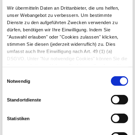
Indikation
Wir übermitteln Daten an Drittanbieter, die uns helfen,
unser Webangebot zu verbessern. Um bestimmte
Klassifizierung und erste Ursacheneingrenzung
Dienste zu den aufgeführten Zwecken verwenden zu
bei
Blutarmut
(Anämie)
dürfen, benötigen wir Ihre Einwilligung. Indem Sie
"Auswahl erlauben" oder "Cookies zulassen" klicken,
Ursachen typischer Veränderungen
stimmen Sie diesen (jederzeit widerruflich) zu. Dies
umfasst auch Ihre Einwilligung nach Art. 49 (1) (a)
Erniedrigtes MCV und MCH:
Mikrozytäre
DSGVO. Unter "Nur notwendige Cookies" können Sie die
hypochrome Anämie,
z. B. bei Eisenmangel
Datenverarbeitung ablehnen. Sie können Ihre Auswahl
jederzeit unter "Privatsphäre“ am Seitenende ändern.
Normales MCV und MCH:
Normozytäre
Einwilligungsauswahl
Notwendig
normochrome Anämie,
z. B. bei chronischen
Erkrankungen, Nierenfunktionsstörungen
Standortdienste
Erhöhtes MCV und MCH:
Makrozytäre
hyperchrome Anämie,
z. B. bei Vitamin-B12-,
Folsäuremangel.
Statistiken