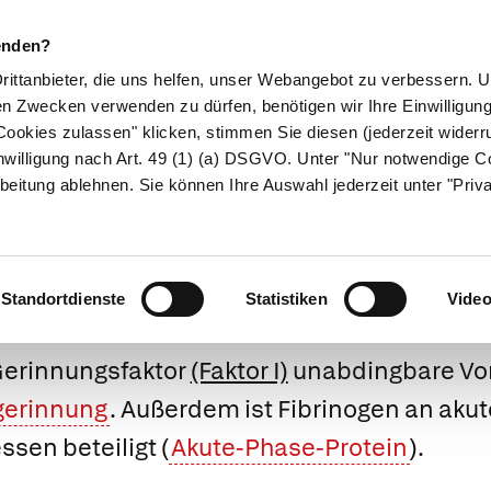
enden?
Drittanbieter, die uns helfen, unser Webangebot zu verbessern.
en Zwecken verwenden zu dürfen, benötigen wir Ihre Einwilligun
ookies zulassen" klicken, stimmen Sie diesen (jederzeit widerru
ikamente
Naturheilkunde
Eltern & Kind
Gesund 
nwilligung nach Art. 49 (1) (a) DSGVO. Unter "Nur notwendige C
beitung ablehnen. Sie können Ihre Auswahl jederzeit unter "Priv
Fibrinogen
Standortdienste
Statistiken
Vide
 Gerinnungsfaktor
(Faktor I)
unabdingbare Vor
gerinnung
. Außerdem ist Fibrinogen an aku
sen beteiligt (
Akute-Phase-Protein
).