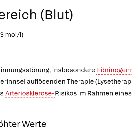
reich (Blut)
,3 mol/l)
rinnungsstörung, insbesondere
Fibrinoge
Gerinnsel auflösenden Therapie (Lysetherap
es
Arteriosklerose-
Risikos im Rahmen eine
öhter Werte