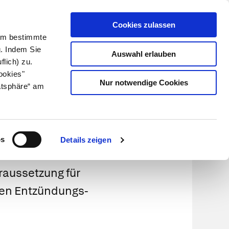
Cookies zulassen
Kundenlogin
Info für Apotheker
 Um bestimmte
g. Indem Sie
Auswahl erlauben
flich) zu.
Suche
leben
Über uns
ookies"
Nur notwendige Cookies
atsphäre“ am
os
Details zeigen
aussetzung für
ten Entzündungs-