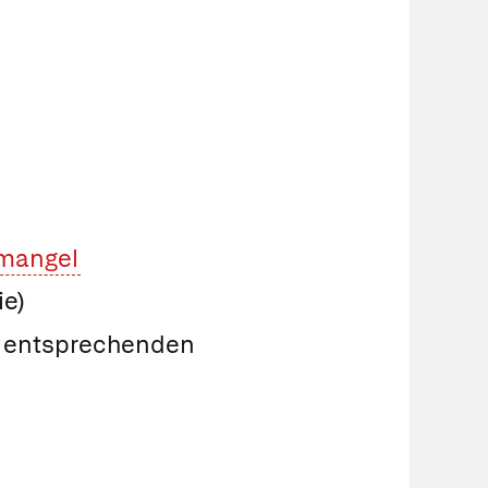
nmangel
ie)
s entsprechenden