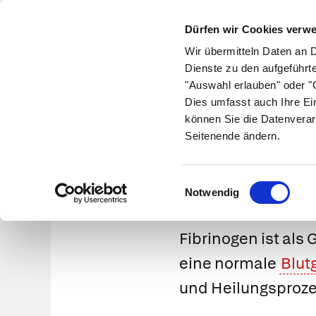
Dürfen wir Cookies verw
Wir übermitteln Daten an 
Dienste zu den aufgeführt
"Auswahl erlauben" oder "C
Krankheiten
Symptome
Therapie
Med
Dies umfasst auch Ihre Ei
können Sie die Datenverar
Seitenende ändern.
Einwilligungsauswahl
Notwendig
Fibrinogen
ist als
eine normale
Blut
und Heilungsprozes