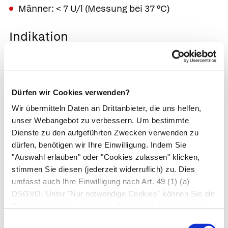
Männer: < 7 U/l (Messung bei 37 °C)
Indikation
Differenzialdiagnostik
und
Schweregradeinschätzung von
Lebererkrankungen (Leberlabor)
Dürfen wir Cookies verwenden?
Wir übermitteln Daten an Drittanbieter, die uns helfen,
Ursachen erhöhter Werte
unser Webangebot zu verbessern. Um bestimmte
Dienste zu den aufgeführten Zwecken verwenden zu
Schwere Lebererkrankungen mit
dürfen, benötigen wir Ihre Einwilligung. Indem Sie
Leberzelluntergang, z. B. schwere
Virushepatitis
,
"Auswahl erlauben" oder "Cookies zulassen" klicken,
Vergiftungen
stimmen Sie diesen (jederzeit widerruflich) zu. Dies
umfasst auch Ihre Einwilligung nach Art. 49 (1) (a)
Autor*innen
DSGVO. Unter "Nur notwendige Cookies" können Sie die
Dr. med. Arne Schäffler, Dr. med. Ingrid Wess in:
Datenverarbeitung ablehnen. Sie können Ihre Auswahl
Gesundheit heute, herausgegeben von Dr. med. Arne
jederzeit unter "Privatsphäre“ am Seitenende ändern.
Einwilligungsauswahl
Schäffler. Trias, Stuttgart, 3. Auflage (2014). | zuletzt