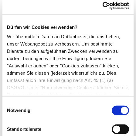
Alkoholmissbrauch
Starker Stress, unregelmäßiger
Tagesrhythmus.
Dürfen wir Cookies verwenden?
Wir übermitteln Daten an Drittanbieter, die uns helfen,
Ursachen erniedrigter Werte
unser Webangebot zu verbessern. Um bestimmte
Dienste zu den aufgeführten Zwecken verwenden zu
Unterfunktion der Nebennierenrinde
dürfen, benötigen wir Ihre Einwilligung. Indem Sie
Unterfunktion des Hypophysenvorderlappens
"Auswahl erlauben" oder "Cookies zulassen" klicken,
oder Hypothalamus
stimmen Sie diesen (jederzeit widerruflich) zu. Dies
umfasst auch Ihre Einwilligung nach Art. 49 (1) (a)
Adrenogenitales Syndrom
DSGVO. Unter "Nur notwendige Cookies" können Sie die
Langzeitbehandlung mit Kortisonpräparaten.
Datenverarbeitung ablehnen. Sie können Ihre Auswahl
jederzeit unter "Privatsphäre“ am Seitenende ändern.
Einwilligungsauswahl
Hinweis
Notwendig
Eine Veränderung des Transporteiweißes im Blut
Standortdienste
verändert auch die Gesamt-