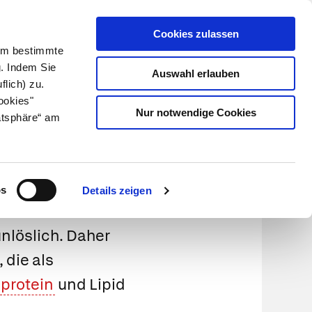
Cookies zulassen
Kundenlogin
Info für Apotheker
 Um bestimmte
g. Indem Sie
Auswahl erlauben
flich) zu.
Suche
leben
Über uns
ookies"
Nur notwendige Cookies
atsphäre“ am
os
Details zeigen
unlöslich. Daher
 die als
protein
und Lipid