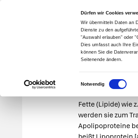
Dürfen wir Cookies verw
Wir übermitteln Daten an 
Dienste zu den aufgeführt
"Auswahl erlauben" oder "C
Krankheiten
Symptome
Therapie
Med
Dies umfasst auch Ihre Ei
können Sie die Datenverar
Seitenende ändern.
Einwilligungsauswahl
Notwendig
Fette (Lipide) wie 
werden sie zum Tr
Apolipoproteine
be
heißt
Lipoprotein
[