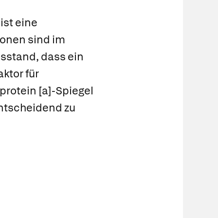
ist eine
ionen sind im
isstand, dass ein
ktor für
protein [a]-Spiegel
ntscheidend zu