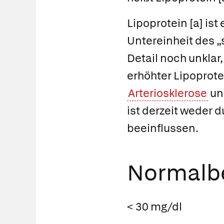
Lipoprotein [a] ist
Untereinheit des 
Detail noch unklar
erhöhter Lipoprote
Arteriosklerose
und
ist derzeit weder
beeinflussen.
Normalbe
< 30 mg/dl