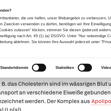
enden?
Drittanbieter, die uns helfen, unser Webangebot zu verbessern.
en Zwecken verwenden zu dürfen, benötigen wir Ihre Einwilligun
ookies zulassen" klicken, stimmen Sie diesen (jederzeit widerru
ikamente
Naturheilkunde
Eltern & Kind
Gesund 
nwilligung nach Art. 49 (1) (a) DSGVO. Unter "Nur notwendige C
beitung ablehnen. Sie können Ihre Auswahl jederzeit unter "Priv
Lipoprotein
Standortdienste
Statistiken
Vide
z. B. das Cholesterin sind im wässrigen Blut 
ansport an verschiedene Eiweiße gebunden,
zeichnet werden. Der Komplex aus
Apolipo
a] (Lp[a]).