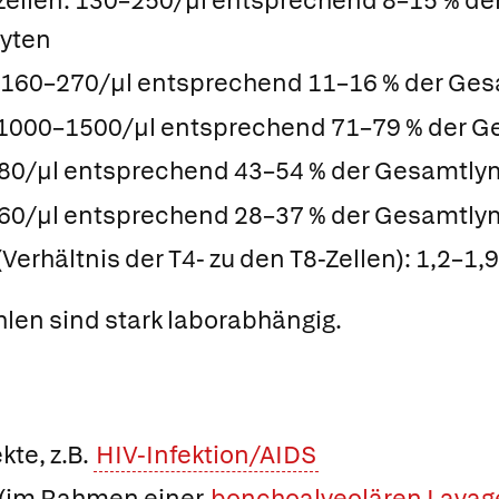
rzellen: 130–250/µl entsprechend 8–15 % de
yten
 160–270/µl entsprechend 11–16 % der Ge
 1000–1500/µl entsprechend 71–79 % der 
980/µl entsprechend 43–54 % der Gesamtl
660/µl entsprechend 28–37 % der Gesamtl
(Verhältnis der T4- zu den T8-Zellen): 1,2–1,9
len sind stark laborabhängig.
te, z.B.
HIV-Infektion/AIDS
 (im Rahmen einer
bonchoalveolären Lavag