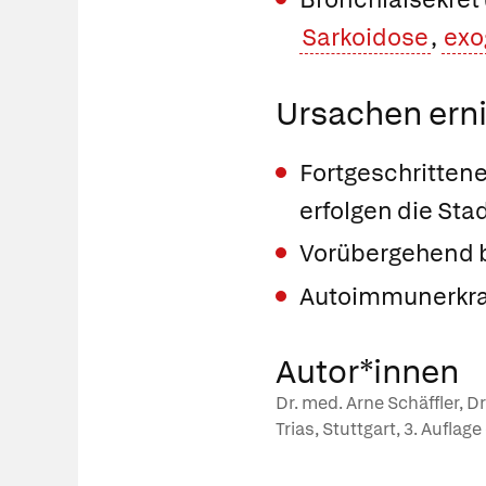
Sarkoidose
,
exo
Ursachen ernie
Fortgeschrittene
erfolgen die Sta
Vorübergehend b
Autoimmunerkra
Autor*innen
Dr. med. Arne Schäffler, D
Trias, Stuttgart, 3. Auflag