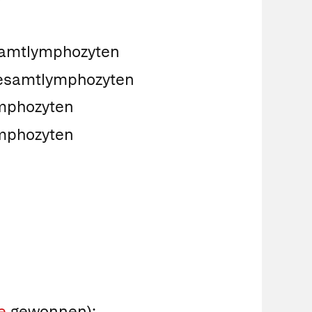
r
samtlymphozyten
Gesamtlymphozyten
ymphozyten
ymphozyten
e
gewonnen):