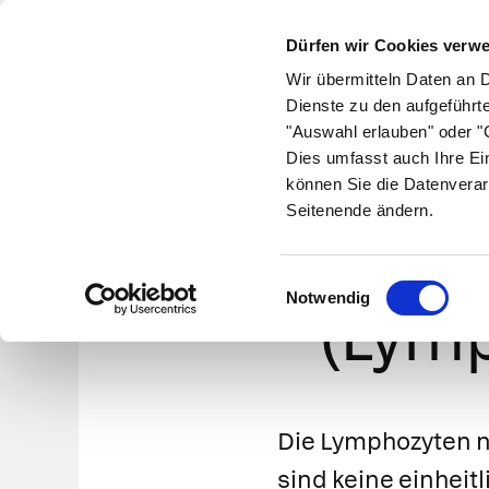
Dürfen wir Cookies verw
Wir übermitteln Daten an 
Dienste zu den aufgeführt
"Auswahl erlauben" oder "C
Krankheiten
Symptome
Therapie
Med
Dies umfasst auch Ihre Ei
können Sie die Datenverar
Seitenende ändern.
Lympho
Einwilligungsauswahl
Notwendig
(Lymp
Die Lymphozyten n
sind keine einheitl