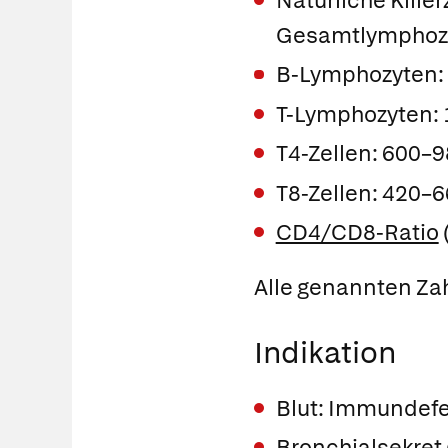
Natürliche Kille
Gesamtlymphoz
B-Lymphozyten:
T-Lymphozyten:
T4-Zellen: 600–
T8-Zellen: 420–
CD4/CD8-Ratio
Alle genannten Zah
Indikation
Blut: Immundefek
Bronchialsekret