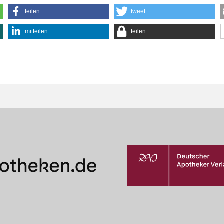
teilen
tweet
mitteilen
teilen