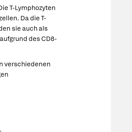
 Die
T-Lymphozyten
zellen. Da die
T-
den sie auch als
 aufgrund des CD8-
den verschiedenen
gen