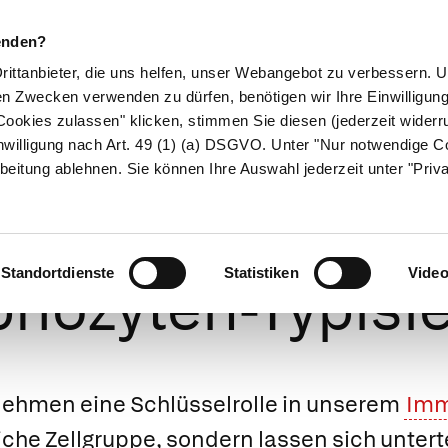
enden?
Drittanbieter, die uns helfen, unser Webangebot zu verbessern.
en Zwecken verwenden zu dürfen, benötigen wir Ihre Einwilligun
ookies zulassen" klicken, stimmen Sie diesen (jederzeit widerru
ikamente
Naturheilkunde
Eltern & Kind
Gesund 
nwilligung nach Art. 49 (1) (a) DSGVO. Unter "Nur notwendige C
beitung ablehnen. Sie können Ihre Auswahl jederzeit unter "Priv
zyten-Differen
Standortdienste
Statistiken
Vide
hozyten-Typisi
ehmen eine Schlüsselrolle in unserem
Imm
iche Zellgruppe, sondern lassen sich unterte