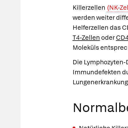
Killerzellen
(NK-Ze
werden weiter diff
Helferzellen das C
T4-Zellen
oder
CD4
Moleküls entsprec
Die Lymphozyten-Di
Immundefekten dur
Lungenerkrankung
Normalbe