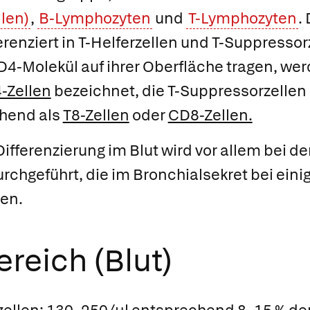
llen)
,
B-Lymphozyten
und
T-Lymphozyten
.
erenziert in T-Helferzellen und T-Suppressor
D4-Molekül auf ihrer Oberfläche tragen, wer
-Zellen
bezeichnet, die
T-Suppressorzellen
hend als
T8-Zellen
oder
CD8-Zellen.
fferenzierung im Blut wird vor allem bei 
chgeführt, die im Bronchialsekret bei eini
en.
reich (Blut)