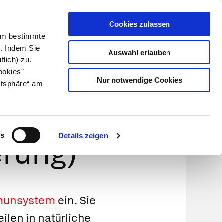
Cookies zulassen
Kundenlogin
Info für Apotheker
 Um bestimmte
g. Indem Sie
Auswahl erlauben
flich) zu.
Suche
leben
Über uns
ookies"
Nur notwendige Cookies
atsphäre“ am
zierung
os
Details zeigen
erung)
unsystem
ein. Sie
ilen in natürliche