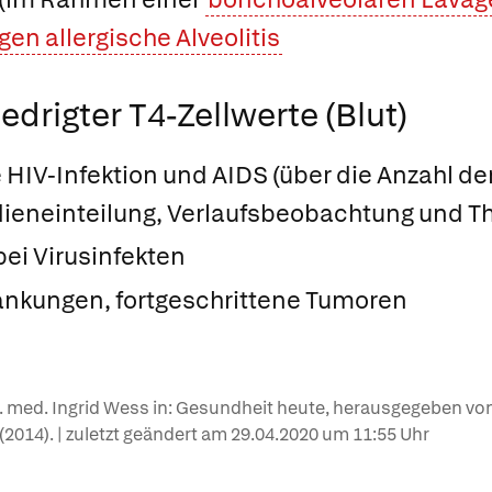
gen allergische Alveolitis
drigter T4-Zellwerte (Blut)
 HIV-Infektion und AIDS (über die Anzahl der
dieneinteilung, Verlaufsbeobachtung und Th
ei Virusinfekten
nkungen, fortgeschrittene Tumoren
r. med. Ingrid Wess in: Gesundheit heute, herausgegeben von
e (2014). | zuletzt geändert am
29.04.2020
um 11:55 Uhr