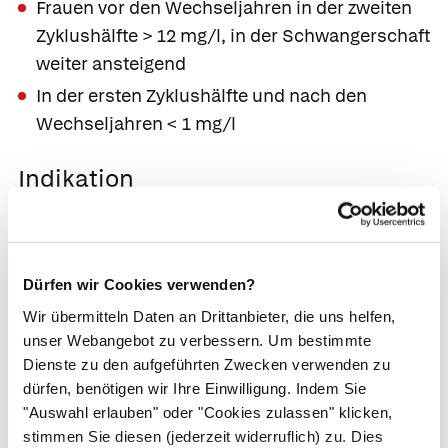
Frauen vor den Wechseljahren in der zweiten
Zyklushälfte > 12 mg/l, in der Schwangerschaft
weiter ansteigend
In der ersten Zyklushälfte und nach den
Wechseljahren < 1 mg/l
Indikation
Ungewollte Kinderlosigkeit
Verdacht auf Progesteron produzierenden
Tumor
Dürfen wir Cookies verwenden?
Wir übermitteln Daten an Drittanbieter, die uns helfen,
Ursachen erhöhter Werte
unser Webangebot zu verbessern. Um bestimmte
Dienste zu den aufgeführten Zwecken verwenden zu
Progesteron produzierende Eierstocktumor
dürfen, benötigen wir Ihre Einwilligung. Indem Sie
Blasenmole
"Auswahl erlauben" oder "Cookies zulassen" klicken,
stimmen Sie diesen (jederzeit widerruflich) zu. Dies