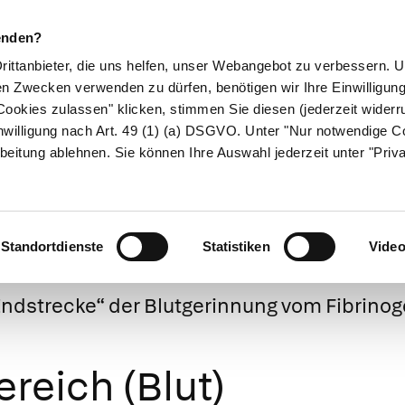
enden?
Drittanbieter, die uns helfen, unser Webangebot zu verbessern.
en Zwecken verwenden zu dürfen, benötigen wir Ihre Einwilligun
ookies zulassen" klicken, stimmen Sie diesen (jederzeit widerru
ikamente
Naturheilkunde
Eltern & Kind
Gesund 
nwilligung nach Art. 49 (1) (a) DSGVO. Unter "Nur notwendige C
beitung ablehnen. Sie können Ihre Auswahl jederzeit unter "Priv
(Plasmathrombin
Standortdienste
Statistiken
Vide
„Endstrecke“ der Blutgerinnung vom Fibrinog
reich (Blut)