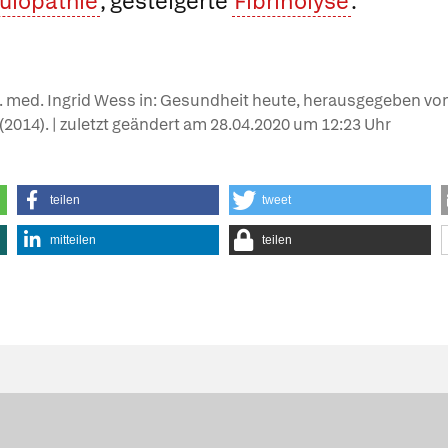
ulopathie
, gesteigerte
Fibrinolyse
.
r. med. Ingrid Wess in: Gesundheit heute, herausgegeben von
e (2014). | zuletzt geändert am
28.04.2020
um 12:23 Uhr
teilen
tweet
mitteilen
teilen