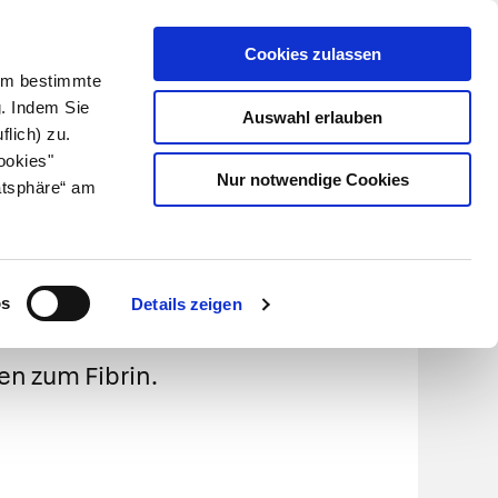
Cookies zulassen
Kundenlogin
Info für Apotheker
 Um bestimmte
g. Indem Sie
Auswahl erlauben
flich) zu.
Suche
leben
Über uns
ookies"
Nur notwendige Cookies
atsphäre“ am
zeit)
os
Details zeigen
en zum Fibrin.