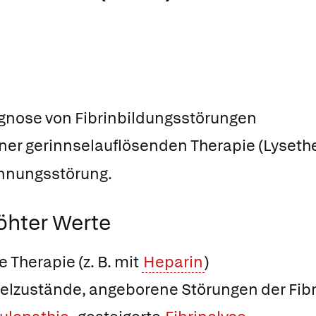
agnose von Fibrinbildungsstörungen
er gerinnselauflösenden Therapie (Lysethe
innungsstörung.
öhter Werte
Therapie (z. B. mit
Heparin
)
lzustände, angeborene Störungen der Fibr