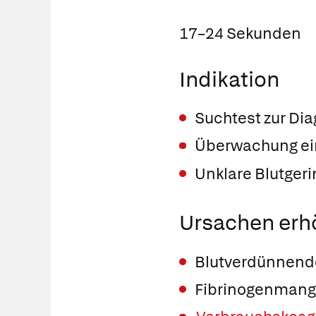
17–24 Sekunden
Indikation
Suchtest zur Di
Überwachung ein
Unklare Blutger
Ursachen erh
Blutverdünnende 
Fibrinogenmange