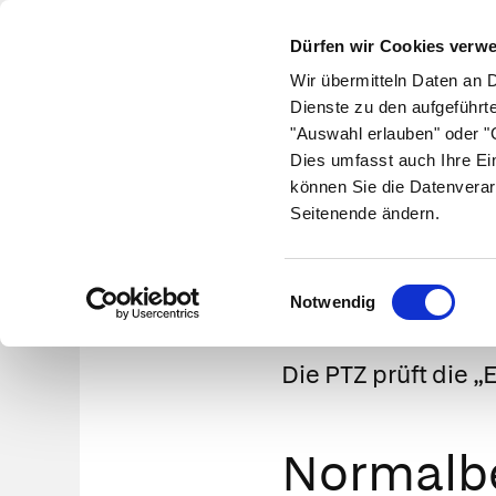
Dürfen wir Cookies verw
Wir übermitteln Daten an 
Dienste zu den aufgeführt
"Auswahl erlauben" oder "C
Krankheiten
Symptome
Therapie
Med
Dies umfasst auch Ihre Ei
können Sie die Datenverar
Seitenende ändern.
PTZ 
Einwilligungsauswahl
Notwendig
Die PTZ prüft die 
Normalbe