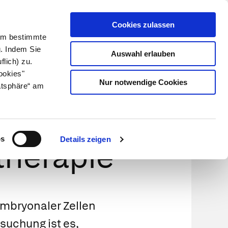
Cookies zulassen
Kundenlogin
Info für Apotheker
 Um bestimmte
g. Indem Sie
Auswahl erlauben
flich) zu.
Suche
leben
Über uns
ookies"
Nur notwendige Cookies
atsphäre“ am
rsagte
os
Details zeigen
stherapie
mbryonaler Zellen
rsuchung ist es,