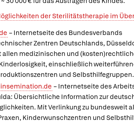
 ~ 30 000 € für das Austragen des Kindes.
öglichkeiten der Sterilitätstherapie im Übe
de
– Internetseite des Bundesverbands
chnischer Zentren Deutschlands, Düsseldo
t allen medizinischen und (kosten)rechtlic
Kinderlosigkeit, einschließlich weiterführe
roduktionszentren und Selbsthilfegruppen.
insemination.de
– Internetseite des Arbei
lda: Übersichtliche Information zur deuts
ichkeiten. Mit Verlinkung zu bundesweit a
axen, Kinderwunschzentren und Selbsthil