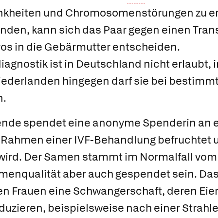
kheiten und Chromosomenstörungen zu erk
nden, kann sich das Paar gegen einen Tran
os in die Gebärmutter entscheiden.
agnostik ist in Deutschland nicht erlaubt, 
iederlanden hingegen darf sie bei bestimm
n.
ende
spendet eine anonyme Spenderin an e
im Rahmen einer IVF-Behandlung befruchtet 
 wird. Der Samen stammt im Normalfall vo
amenqualität aber auch gespendet sein. Da
en Frauen eine Schwangerschaft, deren Eie
oduzieren, beispielsweise nach einer Strahl