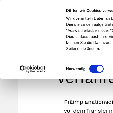
Dürfen wir Cookies verw
Wir übermitteln Daten an 
Dienste zu den aufgeführt
"Auswahl erlauben" oder "C
Krankheiten
Symptome
Therapie
Med
Dies umfasst auch Ihre Ei
können Sie die Datenverar
Seitenende ändern.
In De
Einwilligungsauswahl
Notwendig
Verfahre
Präimplanationsdi
vor dem Transfer i