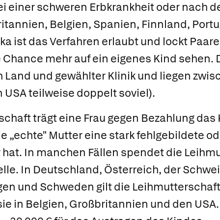
i einer schweren Erbkrankheit oder nach d
itannien, Belgien, Spanien, Finnland, Portu
a ist das Verfahren erlaubt und lockt Paare 
 Chance mehr auf ein eigenes Kind sehen. 
Land und gewählter Klinik und liegen zwis
 USA teilweise doppelt soviel).
schaft
trägt eine Frau gegen Bezahlung das
e „echte" Mutter eine stark fehlgebildete od
hat. In manchen Fällen spendet die Leihmu
zelle. In Deutschland, Österreich, der Schwei
n und Schweden gilt die Leihmutterschaft a
t sie in Belgien, Großbritannien und den USA