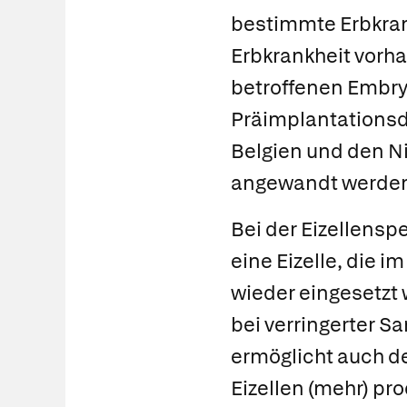
bestimmte Erbkran
Erbkrankheit vorha
betroffenen Embry
Präimplantationsdi
Belgien und den N
angewandt werde
Bei der
Eizellensp
eine Eizelle, die 
wieder eingesetzt
bei verringerter S
ermöglicht auch d
Eizellen (mehr) pr