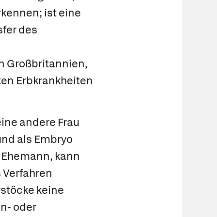
ennen; ist eine
sfer des
in Großbritannien,
ten Erbkrankheiten
ine andere Frau
und als Embryo
m Ehemann, kann
s Verfahren
rstöcke keine
en- oder