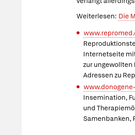
verlangt allerdings
Weiterlesen
:
Die M
www.repromed.
Reproduktionste
Internetseite mi
zur ungewollten 
Adressen zu Rep
www.donogene-
Insemination, Fu
und Therapiemögl
Samenbanken, Pr