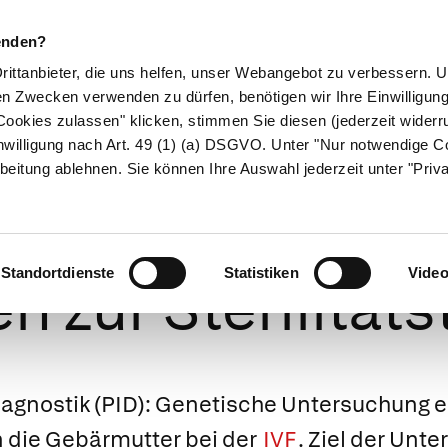
enden?
Drittanbieter, die uns helfen, unser Webangebot zu verbessern.
en Zwecken verwenden zu dürfen, benötigen wir Ihre Einwilligun
ookies zulassen" klicken, stimmen Sie diesen (jederzeit widerru
ikamente
Naturheilkunde
Eltern & Kind
Gesund 
nwilligung nach Art. 49 (1) (a) DSGVO. Unter "Nur notwendige C
beitung ablehnen. Sie können Ihre Auswahl jederzeit unter "Priv
utschland unte
Standortdienste
Statistiken
Vide
n zur Sterilität
agnostik
(PID): Genetische Untersuchung e
n die Gebärmutter bei der
IVF
. Ziel der Unte