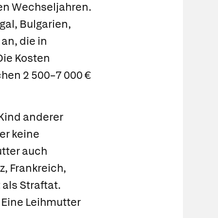
en Wechseljahren.
gal, Bulgarien,
an, die in
Die Kosten
chen 2 500–7 000 €
 Kind anderer
er keine
tter auch
z, Frankreich,
ls Straftat.
. Eine Leihmutter