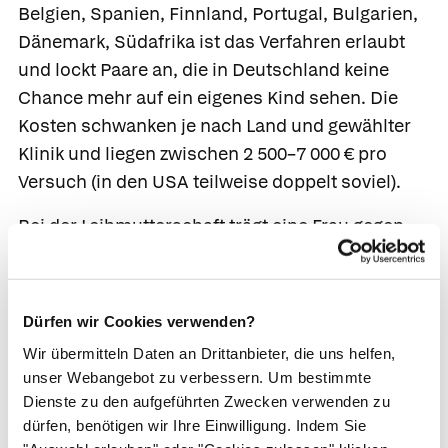
Belgien, Spanien, Finnland, Portugal, Bulgarien,
Dänemark, Südafrika ist das Verfahren erlaubt
und lockt Paare an, die in Deutschland keine
Chance mehr auf ein eigenes Kind sehen. Die
Kosten schwanken je nach Land und gewählter
Klinik und liegen zwischen 2 500–7 000 € pro
Versuch (in den USA teilweise doppelt soviel).
Bei der
Leihmutterschaft
trägt eine Frau gegen
Bezahlung das Kind anderer Eltern aus, wenn die
„echte" Mutter eine stark fehlgebildete oder keine
Gebärmutter mehr hat. In manchen Fällen
Dürfen wir Cookies verwenden?
spendet die Leihmutter auch gleichzeitig die
Wir übermitteln Daten an Drittanbieter, die uns helfen,
Eizelle. In Deutschland, Österreich, der Schweiz,
unser Webangebot zu verbessern. Um bestimmte
Frankreich, Dänemark, Norwegen und Schweden
Dienste zu den aufgeführten Zwecken verwenden zu
gilt die Leihmutterschaft als Straftat. Explizit
dürfen, benötigen wir Ihre Einwilligung. Indem Sie