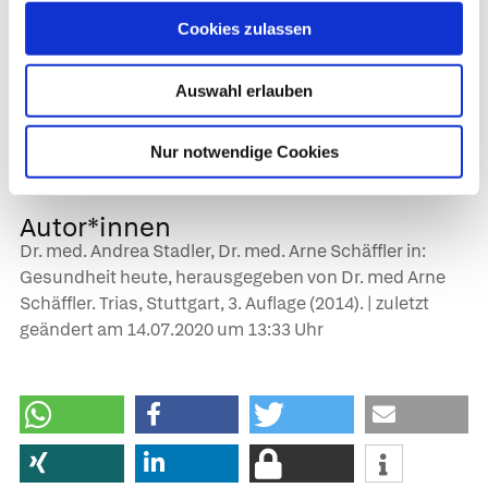
Internetseite des Arbeitskreises Donogene
Cookies zulassen
Insemination, Fulda: Übersichtliche
Information zur deutschen Rechtslage und
Auswahl erlauben
Therapiemöglichkeiten. Mit Verlinkung zu
bundesweit allen Samenbanken, Praxen,
Nur notwendige Cookies
Kinderwunschzentren und Selbsthilfegruppen.
Autor*innen
Dr. med. Andrea Stadler, Dr. med. Arne Schäffler in:
Gesundheit heute, herausgegeben von Dr. med Arne
Schäffler. Trias, Stuttgart, 3. Auflage (2014). | zuletzt
geändert am
14.07.2020
um 13:33 Uhr