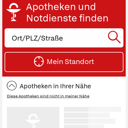
Apotheken und
Notdienste finden
Ort,
PLZ
oder
SU
Straße
Mein Standort
eingeben:
ST
Apotheken in Ihrer Nähe
Diese Apotheken sind nicht in meiner Nähe