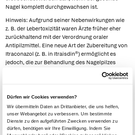
Nagel komplett durchgewachsen ist.
Hinweis: Aufgrund seiner Nebenwirkungen wie
z. B. der Lebertoxizität waren Ärzte früher eher
zurückhaltend mit der Verordnung oraler
Antipilzmittel. Eine neue Art der Zubereitung von
Itraconazol
(z. B. in
Itraisdin®
) ermöglicht es
jedoch, die zur Behandlung des Nagelpilzes
erforderliche Dosis zu halbieren, weshalb der
Wirkstoff deutlich verträglicher ist.
Begleitende Maßnahmen
. Damit der Nagelpilz
Dürfen wir Cookies verwenden?
dauerhaft verschwindet sind folgende
Wir übermitteln Daten an Drittanbieter, die uns helfen,
unterstützenden Maßnahmen wichtig:
unser Webangebot zu verbessern. Um bestimmte
Dienste zu den aufgeführten Zwecken verwenden zu
Bei gleichzeitigem Fußpilz ist dieser unbedingt
dürfen, benötigen wir Ihre Einwilligung. Indem Sie
mit einem der oben genannten Wirkstoffe als