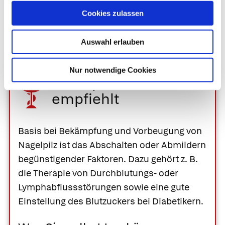
Reinfektionen treten bei etwa 25 % der Patienten
Cookies zulassen
auf.
Auswahl erlauben
Nur notwendige Cookies
Ihre Apotheke
empfiehlt
Basis bei Bekämpfung und Vorbeugung von
Nagelpilz ist das Abschalten oder Abmildern
begünstigender Faktoren. Dazu gehört z. B.
die Therapie von Durchblutungs- oder
Lymphabflussstörungen sowie eine gute
Einstellung des Blutzuckers bei Diabetikern.