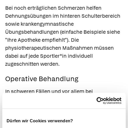
Bei noch erträglichen Schmerzen helfen
Dehnungsübungen im hinteren Schulterbereich
sowie krankengymnastische
Übungsbehandlungen (einfache Beispiele siehe
"Ihre Apotheke empfiehlt"). Die
physiotherapeutischen Maßnahmen müssen
dabei auf jede Sportler*in individuell
zugeschnitten werden.
Operative Behandlung
In schweren Fällen und vor allem bei
nachgewiesenen strukturellen Schäden
empfiehlt die Ärzt*in eine Operation. Je nach
zugrundeliegender Schädigung kommt dabei
Dürfen wir Cookies verwenden?
eine Wiederherstellung der oberen Gelenklippe,