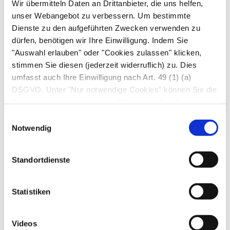
Wir übermitteln Daten an Drittanbieter, die uns helfen,
eine Naht von Rotatorenmanschettenrissen
unser Webangebot zu verbessern. Um bestimmte
und/oder eine Raffung von überdehnten
Dienste zu den aufgeführten Zwecken verwenden zu
Kapselbandanteilen infrage. Diese Eingriffe sind
dürfen, benötigen wir Ihre Einwilligung. Indem Sie
meist im Rahmen einer Gelenkspiegelung, also
"Auswahl erlauben" oder "Cookies zulassen" klicken,
arthroskopisch, möglich. Nach der operativen
stimmen Sie diesen (jederzeit widerruflich) zu. Dies
Versorgung folgt (je nach Operation) eine
umfasst auch Ihre Einwilligung nach Art. 49 (1) (a)
DSGVO. Unter "Nur notwendige Cookies" können Sie die
individuell angepasste Physiotherapie, um die
Datenverarbeitung ablehnen. Sie können Ihre Auswahl
Schulter allmählich wieder aufzutrainieren.
jederzeit unter "Privatsphäre“ am Seitenende ändern.
Einwilligungsauswahl
Notwendig
Prognose
Wird die Sportlerschulter früh erkannt und
Standortdienste
intensiv mit Physiotherapie gegengesteuert,
lässt sich die Trainings- und Wettkampffähigkeit
Statistiken
oft wiederherstellen. Bei strukturellen Schäden
hängt die Prognose wesentlich von deren
Videos