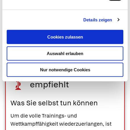
Ausmaß und den Möglichkeiten der
konservativen bzw. operativen Versorgung ab.
Manche Schäden lassen sich per Arthroskopie
Details zeigen
so gut beheben, dass die Sportler*innen nach
einer Rehabilitationsphase ihren Sport wieder
Cookies zulassen
aufnehmen können.
Auswahl erlauben
Nur notwendige Cookies
Ihre Apotheke
empfiehlt
Was Sie selbst tun können
Um die volle Trainings- und
Wettkampffähigkeit wiederzuerlangen, ist