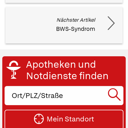
Nächster Artikel
BWS-Syndrom
Apotheken und
Notdienste finden
Ort,
PLZ
oder
SU
Straße
Mein Standort
eingeben: