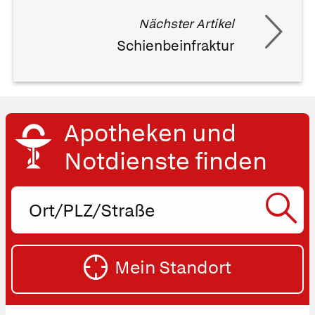
Nächster Artikel
Schienbeinfraktur
Apotheken und
Notdienste finden
Ort,
PLZ
oder
SU
Straße
Mein Standort
eingeben:
ST