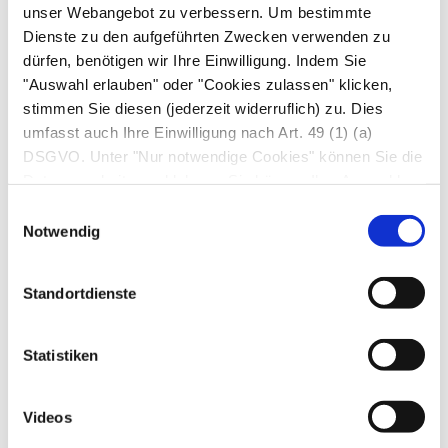
unser Webangebot zu verbessern. Um bestimmte
Physikalische Maßnahmen.
Viele Betroffene
Dienste zu den aufgeführten Zwecken verwenden zu
profitieren von Fangobehandlungen,
dürfen, benötigen wir Ihre Einwilligung. Indem Sie
"Auswahl erlauben" oder "Cookies zulassen" klicken,
Elektrotherapie (TENS) oder warmen Bädern.
stimmen Sie diesen (jederzeit widerruflich) zu. Dies
Physiotherapie.
Eine kräftige Hüftmuskulatur
umfasst auch Ihre Einwilligung nach Art. 49 (1) (a)
DSGVO. Unter "Nur notwendige Cookies" können Sie die
entlastet das Hüftgelenk. Deswegen empfehlen
Datenverarbeitung ablehnen. Sie können Ihre Auswahl
Physiotherapeut*innen gezielte kräftigende
jederzeit unter "Privatsphäre“ am Seitenende ändern.
Einwilligungsauswahl
Übungen (Beispiele siehe "Ihre Apotheke
Notwendig
empfiehlt"). Trainiert werden darf aber nur im
schmerzfreien Intervall. Bei akuten Schmerzen
Standortdienste
muss die Hüfte geschont werden.
Operativ
Statistiken
Bei der operativen Behandlung werden die
Videos
auslösenden Ursachen des Hüftimpingements