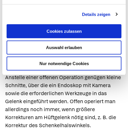
beseitigt oder korrigiert. So lassen sich
beispielsweise störende Knochenanbauten an
Details zeigen
Gelenkkopf oder Gelenkpfanne abtragen und
freie Knorpelteilchen entfernen. Beim CAM-
Cookies zulassen
Impingement schleift die Operateur*in
außerdem den Oberschenkelhals zurecht und
Auswahl erlauben
stabilisiert die Gelenklippe.
Heute ist ein solcher Eingriff meist im Rahmen
Nur notwendige Cookies
einer Gelenkspiegelung (Arthroskopie) möglich.
Anstelle einer offenen Operation genügen kleine
Schnitte, über die ein Endoskop mit Kamera
sowie die erforderlichen Werkzeuge in das
Gelenk eingeführt werden. Offen operiert man
allerdings noch immer, wenn größere
Korrekturen am Hüftgelenk nötig sind, z. B. die
Korrektur des Schenkelhalswinkels.