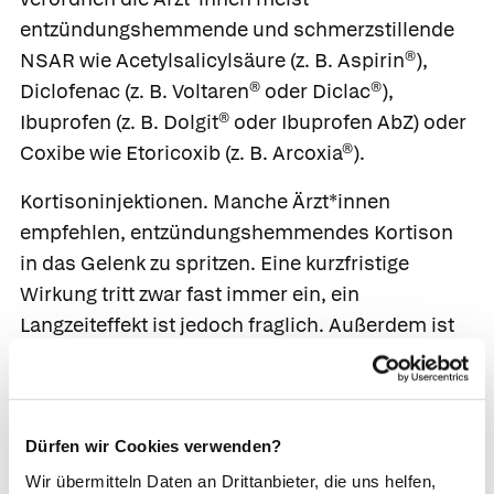
entzündungshemmende und schmerzstillende
NSAR wie
Acetylsalicylsäure
(z. B.
Aspirin
®),
Diclofenac
(z. B.
Voltaren®
oder
Diclac®
),
Ibuprofen
(z. B.
Dolgit®
oder
Ibuprofen AbZ
) oder
Coxibe wie
Etoricoxib
(z. B.
Arcoxia®
).
Kortisoninjektionen.
Manche Ärzt*innen
empfehlen, entzündungshemmendes Kortison
in das Gelenk zu spritzen. Eine kurzfristige
Wirkung tritt zwar fast immer ein, ein
Langzeiteffekt ist jedoch fraglich. Außerdem ist
Kortison nicht ganz ungefährlich. Wird das
Kortison aus Versehen nicht in den freien
Gelenkraum, sondern den Knorpel gespritzt,
kann das Gewebe absterben. Insgesamt sind die
Dürfen wir Cookies verwenden?
Kortison-Injektionen deshalb umstritten.
Wir übermitteln Daten an Drittanbieter, die uns helfen,