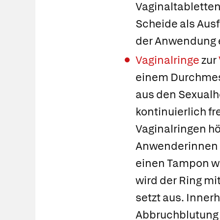
Vaginaltabletten
Scheide als Aus
der Anwendung ei
Vaginalringe
zur
einem Durchmess
aus den Sexual
kontinuierlich fr
Vaginalringen hö
Anwenderinnen f
einen Tampon wei
wird der Ring mi
setzt aus. Inner
Abbruchblutung g