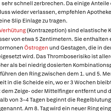
 sehr schnell zerbrechen. Da einige Anteile 
fluss wieder verlassen, empfehlen Apothek
ne Slip Einlage zu tragen.
Verhütung
(Kontrazeption) sind elastische K
er von etwa 5 Zentimetern. Sie enthalten
hormonen
Östrogen
und Gestagen, die in de
eigesetzt wird. Das Thromboserisiko ist alle
her als bei niedrig dosierten Kombinationsp
ühren den Ring zwischen dem 1. und 5. Me
t in die Scheide ein, wo er 3 Wochen bleib
t dem Zeige- oder Mittelfinger entfernt un
halb von 3–4 Tagen beginnt die Regelblutung,
enannt. Am 8. Tag wird ein neuer Ring einge