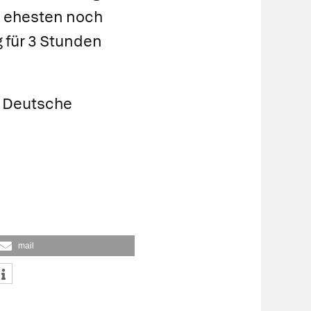
m ehesten noch
g für 3 Stunden
d Deutsche
mail