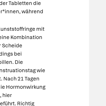
der Tabletten die
er*innen, während
unststoffringe mit
 eine Kombination
r Scheide
rdings bei
illen. Die
nstruationstag wie
t. Nach 21 Tagen
d die Hormonwirkung
 hier
führt. Richtig