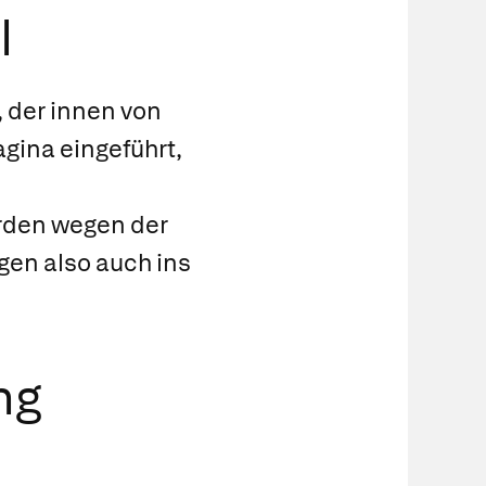
l
, der innen von
agina eingeführt,
erden wegen der
gen also auch ins
ng