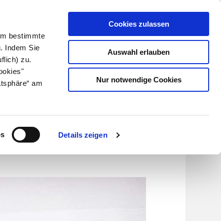
Cookies zulassen
Kundenlogin
Info für Apotheker
 Um bestimmte
g. Indem Sie
Auswahl erlauben
flich) zu.
Suche
leben
Über uns
ookies"
Nur notwendige Cookies
atsphäre“ am
wenden
os
Details zeigen