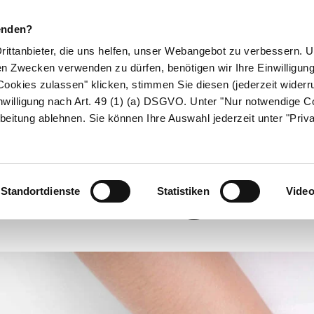
enden?
Drittanbieter, die uns helfen, unser Webangebot zu verbessern.
en Zwecken verwenden zu dürfen, benötigen wir Ihre Einwilligun
ookies zulassen" klicken, stimmen Sie diesen (jederzeit widerru
ikamente
Naturheilkunde
Eltern & Kind
Gesund 
nwilligung nach Art. 49 (1) (a) DSGVO. Unter "Nur notwendige C
beitung ablehnen. Sie können Ihre Auswahl jederzeit unter "Priv
Keine Scheu vor Tabuthemen!
alia richtig an
Standortdienste
Statistiken
Vide