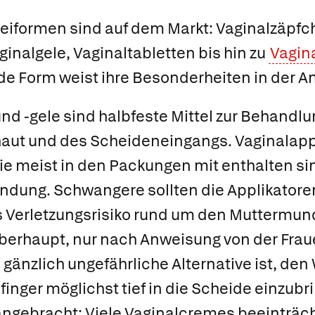
neiformen sind auf dem Markt: Vaginalzäpfc
inalgele, Vaginaltabletten bis hin zu
Vagin
ede Form weist ihre Besonderheiten in der 
d -gele sind halbfeste Mittel zur Behandlu
aut und des Scheideneingangs. Vaginalapp
 die meist in den Packungen mit enthalten si
ndung. Schwangere sollten die Applikatore
s Verletzungsrisiko rund um den Muttermund
berhaupt, nur nach Anweisung von der Fraue
gänzlich ungefährliche Alternative ist, den 
lfinger möglichst tief in die Scheide einzub
 angebracht: Viele Vaginalcremes beeinträc