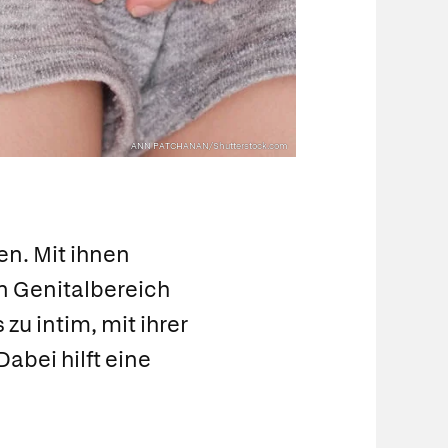
ANN PATCHANAN/Shutterstock.com
en. Mit ihnen
n Genitalbereich
zu intim, mit ihrer
abei hilft eine