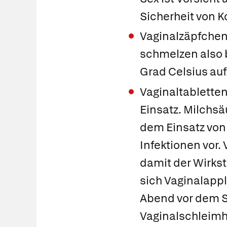
Sicherheit von 
Vaginalzäpfchen
schmelzen also b
Grad Celsius au
Vaginaltablette
Einsatz. Milchs
dem Einsatz von
Infektionen vor. 
damit der Wirkst
sich Vaginalappl
Abend vor dem Sc
Vaginalschleimha