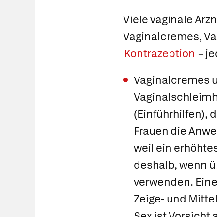
Viele vaginale Arz
Vaginalcremes, Vag
Kontrazeption
– j
Vaginalcremes un
Vaginalschleimh
(Einführhilfen),
Frauen die Anwe
weil ein erhöhte
deshalb, wenn ü
verwenden. Eine 
Zeige- und Mitte
Sex ist Vorsicht