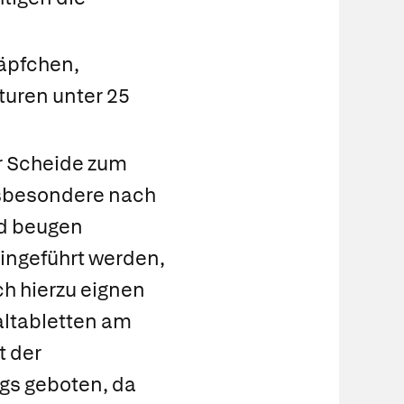
äpfchen,
turen unter 25
r Scheide zum
nsbesondere nach
nd beugen
 eingeführt werden,
ch hierzu eignen
altabletten am
t der
ngs geboten, da