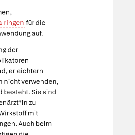
hen,
alringen
für die
Anwendung auf.
ng der
likatoren
nd, erleichtern
n nicht verwenden,
 besteht. Sie sind
närzt*in zu
Wirkstoff mit
ringen. Auch beim
htigen die