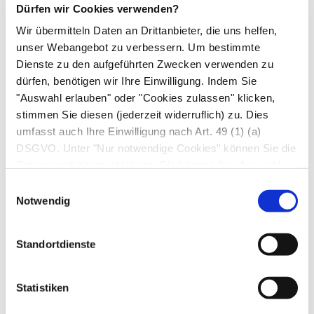
Um die Nebenwirkung rechtzeitig zu erkennen,
Dürfen wir Cookies verwenden?
muss die Einnahme von Metamizol von einer
Wir übermitteln Daten an Drittanbieter, die uns helfen,
Ärzt*in begleitet werden. Die Patient*innen
unser Webangebot zu verbessern. Um bestimmte
sollten ebenso gut auf erste Warnzeichen der
Dienste zu den aufgeführten Zwecken verwenden zu
Agranulozytose achten. Dazu gehören zum
dürfen, benötigen wir Ihre Einwilligung. Indem Sie
"Auswahl erlauben" oder "Cookies zulassen" klicken,
Beispiel Fieber und Halsschmerzen. Außerdem
stimmen Sie diesen (jederzeit widerruflich) zu. Dies
treten häufig Entzündungen der
umfasst auch Ihre Einwilligung nach Art. 49 (1) (a)
Mundschleimhaut, der Mandeln, des Rachens
DSGVO. Unter "Nur notwendige Cookies" können Sie die
oder auch des Enddarms auf. Letztere fallen den
Datenverarbeitung ablehnen. Sie können Ihre Auswahl
Betroffenen oft durch starke Schmerzen,
jederzeit unter "Privatsphäre“ am Seitenende ändern.
Einwilligungsauswahl
Ausfluss oder Blutungen aus dem After auf.
Notwendig
Üblicherweise beginnen die Beschwerden 2
Wochen nach der Einnahme. In wenigen Fällen
Standortdienste
sind Patient*innen auch schon nach wenigen
Tagen erkrankt.
Statistiken