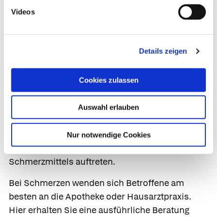
Nur auf ärztlichen Rat
Videos
einnehmen
Um Patient*innen vor der Nebenwirkung zu
Details zeigen
schützen, ist Metamizol nur auf ärztliches Rezept
erhältlich. Auch wenn nach der Anwendung
noch ein Rest in der Packung übrig ist, sollten
Cookies zulassen
Patient*innen diesen beim nächsten
Schmerzmittelbedarf nicht auf eigene Faust
Auswahl erlauben
einnehmen oder an ihr Umfeld weitergeben.
Denn eine Agranulozytose kann auch nach
Nur notwendige Cookies
mehrfacher problemloser Einnahme des
Schmerzmittels auftreten.
Bei Schmerzen wenden sich Betroffene am
besten an die Apotheke oder Hausarztpraxis.
Hier erhalten Sie eine ausführliche Beratung