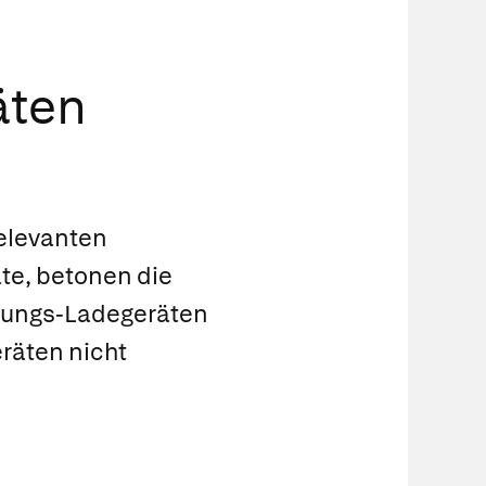
äten
relevanten
te, betonen die
itungs-Ladegeräten
räten nicht