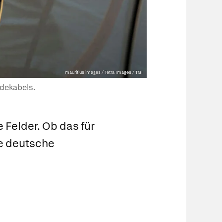
mauritius images / Tetra Images / TGI
adekabels.
 Felder. Ob das für
ne deutsche