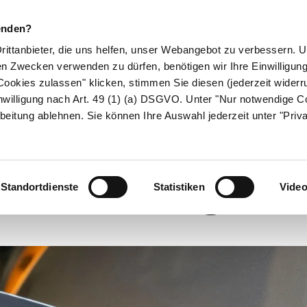
enden?
Drittanbieter, die uns helfen, unser Webangebot zu verbessern.
en Zwecken verwenden zu dürfen, benötigen wir Ihre Einwilligun
ookies zulassen" klicken, stimmen Sie diesen (jederzeit widerru
ikamente
Naturheilkunde
Eltern & Kind
Gesund 
nwilligung nach Art. 49 (1) (a) DSGVO. Unter "Nur notwendige C
beitung ablehnen. Sie können Ihre Auswahl jederzeit unter "Priv
Herzschrittmacher in der Brust
o laden zu gefäh
Standortdienste
Statistiken
Vide