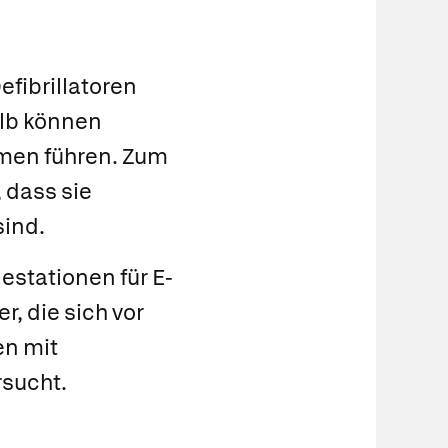
efibrillatoren
alb können
emen führen. Zum
 dass sie
sind.
estationen für E-
, die sich vor
en mit
rsucht.