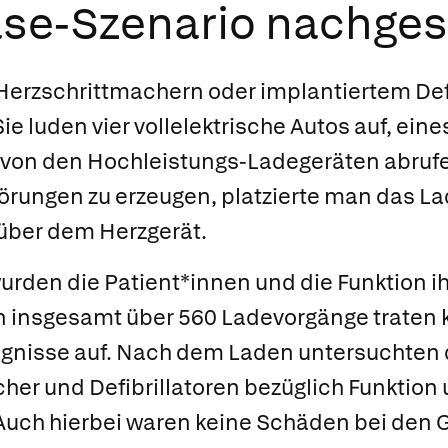
se-Szenario nachgest
Herzschrittmachern oder implantiertem Def
 Sie luden vier vollelektrische Autos auf, ei
t von den Hochleistungs-Ladegeräten abrufe
örungen zu erzeugen, platzierte man das L
 über dem Herzgerät.
den die Patient*innen und die Funktion ih
n insgesamt über 560 Ladevorgänge traten k
gnisse auf. Nach dem Laden untersuchten
her und Defibrillatoren bezüglich Funktion
uch hierbei waren keine Schäden bei den 