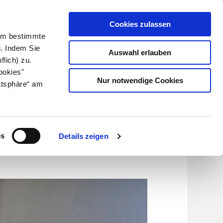
Cookies zulassen
Kundenlogin
Info für Apotheker
 Um bestimmte
g. Indem Sie
Auswahl erlauben
flich) zu.
Suche
leben
Über uns
ookies"
Nur notwendige Cookies
atsphäre“ am
rlich?
os
Details zeigen