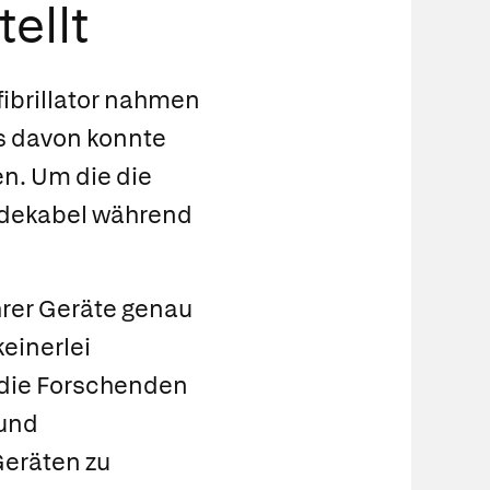
ellt
ibrillator nahmen
nes davon konnte
n. Um die die
adekabel während
rer Geräte genau
einerlei
 die Forschenden
 und
Geräten zu