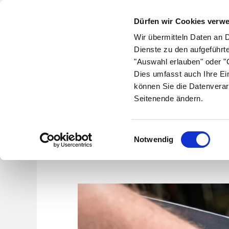
Dürfen wir Cookies verw
Wir übermitteln Daten an 
Dienste zu den aufgeführt
"Auswahl erlauben" oder "C
Krankheiten
Symptome
Therapie
Med
Dies umfasst auch Ihre Ei
können Sie die Datenverar
Seitenende ändern.
E-Aut
Einwilligungsauswahl
Notwendig