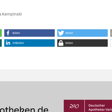
ja Kempinski
teilen
tweet
mitteilen
teilen