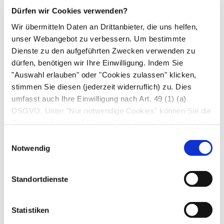
Große internationale Studie mit
Dürfen wir Cookies verwenden?
fast 900 000
Wir übermitteln Daten an Drittanbieter, die uns helfen,
unser Webangebot zu verbessern. Um bestimmte
Teilnehmenden Aussagekräftigere Daten liefert
Dienste zu den aufgeführten Zwecken verwenden zu
dürfen, benötigen wir Ihre Einwilligung. Indem Sie
jetzt eine aktuelle internationale Studie mit fast
"Auswahl erlauben" oder "Cookies zulassen" klicken,
900 000 Teilnehmenden. Sie hatten mindestens
stimmen Sie diesen (jederzeit widerruflich) zu. Dies
eine CT-Untersuchungen vor dem 22. Lebensjahr
umfasst auch Ihre Einwilligung nach Art. 49 (1) (a)
erhalten, 70% von ihnen sogar vor dem 15.
DSGVO. Unter "Nur notwendige Cookies" können Sie die
Geburtstag. Die Strahlendosen waren jeweils
Datenverarbeitung ablehnen. Sie können Ihre Auswahl
genau dokumentiert und andere krebserregende
jederzeit unter "Privatsphäre“ am Seitenende ändern.
Einwilligungsauswahl
Ursachen ausgeschlossen worden.
Notwendig
Während der Nachbeobachtungszeit von
Standortdienste
durchschnittlich 7,8 Jahren entwickelten 790
Teilnehmende einen Blutkrebs. Dabei handelte
Statistiken
es sich vor allem um
maligne Lymphome
,