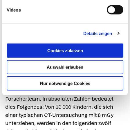
myeloische Neoplasien und
akute Leukämien
.
Videos
Ein bis zwei Kinder von 10 000
bestrahlten Kindern bekommen
Details zeigen
Krebs
Das Risiko für Kinder und Jugendliche, bis zum
Cookies zulassen
18. Lebensjahr eine Leukämie oder ein Lymphom
zu entwickeln, beträgt etwa 0,15 %. Bei der
Auswahl erlauben
Analyse der Daten zeigte sich, dass jede CT-
Untersuchung dieses Risiko für Blutkrebs um
Nur notwendige Cookies
weitere 16% erhöhte, berichtet das
Forscherteam. In absoluten Zahlen bedeutet
dies Folgendes: Von 10 000 Kindern, die sich
einer typischen CT-Untersuchung mit 8 mGy
unterziehen, werden in den folgenden zwölf