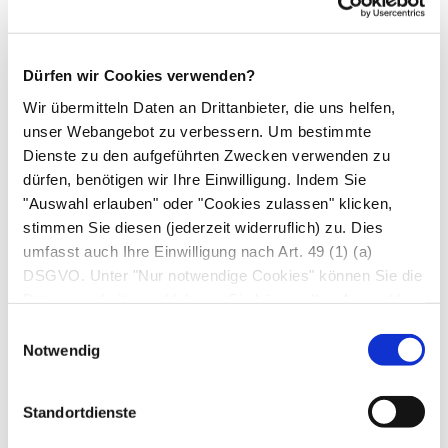
Wie gut das klappt, wurde in einer britischen
Studie mit 945 übergewichtigen Typ-2-
Diabetiker*innen nachgewiesen. In den ersten 12
Dürfen wir Cookies verwenden?
Wochen des Ernährungsprogramms wurden
Wir übermitteln Daten an Drittanbieter, die uns helfen,
täglich 800 bis 900 Kilokalorien in Form von
unser Webangebot zu verbessern. Um bestimmte
Formula-Produkten (Shakes, Suppen, Riegel)
Dienste zu den aufgeführten Zwecken verwenden zu
dürfen, benötigen wir Ihre Einwilligung. Indem Sie
zugeführt. Danach nahmen die Teilnehmenden
"Auswahl erlauben" oder "Cookies zulassen" klicken,
Schritt für Schritt eine normale, gesunde
stimmen Sie diesen (jederzeit widerruflich) zu. Dies
Ernährung auf. Außerdem sollten sie einen
umfasst auch Ihre Einwilligung nach Art. 49 (1) (a)
gesunden Lebenstil pflegen, sich mehr bewegen
DSGVO. Unter "Nur notwendige Cookies" können Sie die
und regelmäßig wiegen. Unterstützt und beraten
Datenverarbeitung ablehnen. Sie können Ihre Auswahl
wurden die Männer und Frauen von
jederzeit unter "Privatsphäre“ am Seitenende ändern.
Einwilligungsauswahl
Notwendig
ausgebildeten Gesundheits-Trainer*innen.
Das zwölfmonatige Ernährungsprogramm führte
Standortdienste
zu einer durchschnittlichen Gewichtsabnahme