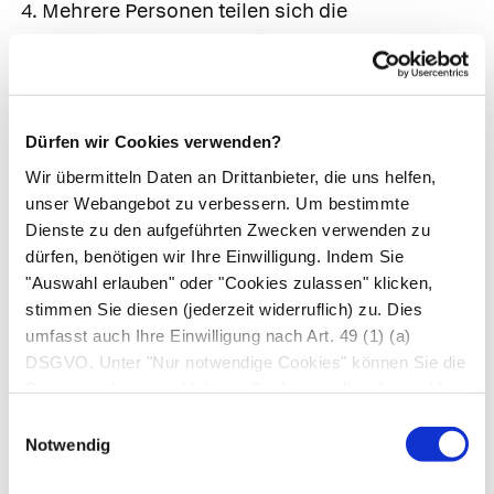
Mehrere Personen teilen sich die
Augentropfen. Jedes Fläschchen darf nur von
einer Person verwendet werden. Die Gefahr ist
sonst groß, dass Keime von Auge zu Auge
wandern.
Dürfen wir Cookies verwenden?
Blinzeln nach dem Eingeben der
Wir übermitteln Daten an Drittanbieter, die uns helfen,
Augentropfen. Versuchen Sie, direkt nach dem
unser Webangebot zu verbessern. Um bestimmte
Einträufeln nicht zu blinzeln. Sonst wird der
Dienste zu den aufgeführten Zwecken verwenden zu
Wirkstoff zu schnell vom Auge abtransportiert.
dürfen, benötigen wir Ihre Einwilligung. Indem Sie
"Auswahl erlauben" oder "Cookies zulassen" klicken,
Es kann helfen, beim Eingeben mit den Augen
stimmen Sie diesen (jederzeit widerruflich) zu. Dies
fest einen Punkt zu fixieren.
umfasst auch Ihre Einwilligung nach Art. 49 (1) (a)
Mehrere Tropfen gelangen ins Auge. Das Auge
DSGVO. Unter "Nur notwendige Cookies" können Sie die
kann nur einen Tropfen Flüssigkeit
Datenverarbeitung ablehnen. Sie können Ihre Auswahl
aufnehmen. Geben Sie mehr ins Auge,
jederzeit unter "Privatsphäre“ am Seitenende ändern.
Einwilligungsauswahl
waschen Sie den Wirkstoff aus, anstatt die
Notwendig
Wirkung zu steigern.