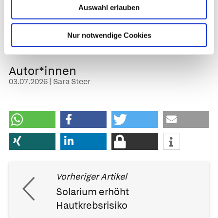
Auswahl erlauben
feststellen – also, dass zu wenig Schlaf auch der
wirkliche Verursacher der Probleme ist.
Nur notwendige Cookies
Quelle:
Deutsches Ärzteblatt
Autor*innen
03.07.2026 | Sara Steer
Vorheriger Artikel
Solarium erhöht
Hautkrebsrisiko