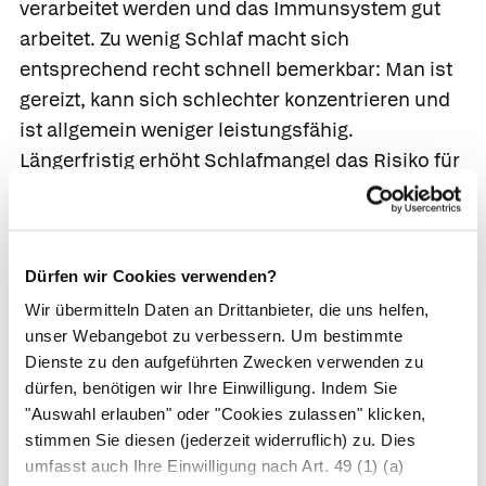
verarbeitet werden und das Immunsystem gut
arbeitet. Zu wenig Schlaf macht sich
entsprechend recht schnell bemerkbar: Man ist
gereizt, kann sich schlechter konzentrieren und
ist allgemein weniger leistungsfähig.
Längerfristig erhöht Schlafmangel das Risiko für
ernste Erkrankungen wie Depressionen,
Bluthochdruck oder Diabetes.
17 Organsysteme untersucht
Dürfen wir Cookies verwenden?
Wir übermitteln Daten an Drittanbieter, die uns helfen,
Dass auch zu viel Schlaf nicht gesund ist, haben
unser Webangebot zu verbessern. Um bestimmte
Forschende schon länger vermutet. Eine neue
Dienste zu den aufgeführten Zwecken verwenden zu
dürfen, benötigen wir Ihre Einwilligung. Indem Sie
Studie hat nun untersucht, wie sich zu viel Schlaf
"Auswahl erlauben" oder "Cookies zulassen" klicken,
auf die Alterung auswirkt. Dafür entwickelten sie
stimmen Sie diesen (jederzeit widerruflich) zu. Dies
ein Modell, in das sie die Daten von einer halben
umfasst auch Ihre Einwilligung nach Art. 49 (1) (a)
Million Menschen eingaben. 17 Organsysteme